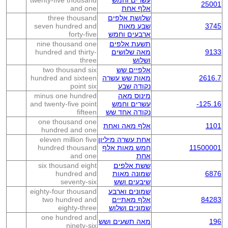
עשרים וחמש
twenty-five thousand
25001
אלף אחת
and one
שלושת אלפים
three thousand
3745
שבע מאות
seven hundred and
ארבעים וחמש
forty-five
תשעת אלפים
nine thousand one
9133
מאה שלושים
hundred and thirty-
ושלוש
three
אלפיים שש
two thousand six
2616.7
מאות שש עשרה
hundred and sixteen
נקודה שבע
point six
מינוס מאה
minus one hundred
-125.16
עשרים וחמש
and twenty-five point
נקודה אחד שש
fifteen
one thousand one
1101
אלף מאה ואחת
hundred and one
אחת עשרה מיליון
eleven million five
11500001
חמש מאות אלף
hundred thousand
אחת
and one
ששת אלפים
six thousand eight
6876
שמונה מאות
hundred and
שיבעים ושש
seventy-six
שמונים וארבע
eighty-four thousand
84283
אלף מאתיים
two hundred and
שמונים ושלוש
eighty-three
one hundred and
196
מאה תשעים ושש
ninety-six