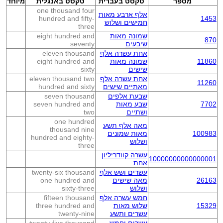
מספר
טקסט בעברית
טקסט באנגלית
מיוחד
one thousand four
אלף ארבע מאות
hundred and fifty-
1453
חמישים ושלוש
three
שמונה מאות
eight hundred and
870
שיבעים
seventy
אחת עשרה אלף
eleven thousand
11860
שמונה מאות
eight hundred and
שישים
sixty
אחת עשרה אלף
eleven thousand two
11260
מאתיים שישים
hundred and sixty
שבעת אלפים
seven thousand
7702
שבע מאות
seven hundred and
ושתיים
two
one hundred
מאה אלף תשע
thousand nine
100983
מאות שמונים
hundred and eighty-
ושלוש
three
עשרה קוודריליון
10000000000000001
אחת
עשרים ושש אלף
twenty-six thousand
26163
מאה שישים
one hundred and
ושלוש
sixty-three
חמש עשרה אלף
fifteen thousand
15329
שלוש מאות
three hundred and
עשרים ותשע
twenty-nine