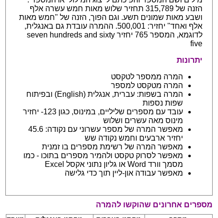
הזנה של 315,789 תחזיר שלוש מאות חמש עשרה אלף
ושבע מאות שמונים תשע. וגם הפוך, הזנה של "חמש מאות
אלף ואחד" יחזיר: 500,001. ההמרה עובדת גם באנגלית,
לדוגמא, המספר 765 יחזיר seven hundreds and sixty
five
יתרונות
המרה ממספר לטקסט
המרה מטקסט למספר
המרה בשפות: עברית, אנגלית (English) ובפיתוח
שפות נספות
עובד עם מספרים שליליים, במינוס, כגון 123- יחזיר
מינוס מאה עשרים ושלוש
מאפשר המרה של מספר עשרוני עם נקודה: 45.6
יחזיר ארבעים וחמש נקודה שש
מאפשר המרה של רשימת מספרים בו זמנית
מאפשר לסרוק טקסט ולהמיר מספרים בתוכו - כמו
מסמך וורד Word או גליון נתוני אקסל Excel
מאפשר עבודה און-ליין תוך כדי גלישה
מספרים אחרונים שהוקשו להמרה