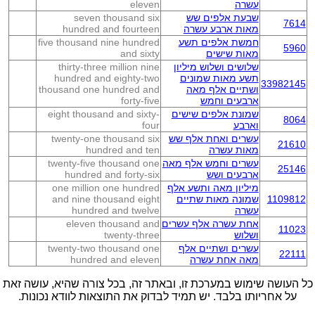
עשרה
eleven
שבעת אלפים שש
seven thousand six
7614
מאות ארבע עשרה
hundred and fourteen
חמשת אלפים תשע
five thousand nine hundred
5960
מאות שישים
and sixty
שלושים ושלוש מיליון
thirty-three million nine
תשע מאות שמונים
hundred and eighty-two
33982145
ושתיים אלף מאה
thousand one hundred and
ארבעים וחמש
forty-five
שמונת אלפים שישים
eight thousand and sixty-
8064
וארבע
four
עשרים ואחת אלף שש
twenty-one thousand six
21610
מאות עשרה
hundred and ten
עשרים וחמש אלף מאה
twenty-five thousand one
25146
ארבעים ושש
hundred and forty-six
מיליון מאה ותשע אלף
one million one hundred
1109812
שמונה מאות שתיים
and nine thousand eight
עשרה
hundred and twelve
אחת עשרה אלף עשרים
eleven thousand and
11023
ושלוש
twenty-three
עשרים ושתיים אלף
twenty-two thousand one
22111
מאה אחת עשרה
hundred and eleven
כל העושה שימוש במערכת זו, ובאתר זה, בכל צורה שהיא, עושה זאת
על אחריותו בלבד. יש תמיד לבדוק את התוצאות לוודא נכונות.