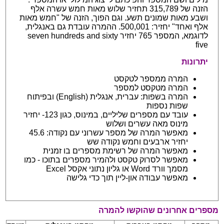
הזנה של 315,789 תחזיר שלוש מאות חמש עשרה אלף
ושבע מאות שמונים תשע. וגם הפוך, הזנה של "חמש מאות
אלף ואחד" יחזיר: 500,001. ההמרה עובדת גם באנגלית,
לדוגמא, המספר 765 יחזיר seven hundreds and sixty
five
יתרונות
המרה ממספר לטקסט
המרה מטקסט למספר
המרה בשפות: עברית, אנגלית (English) ובפיתוח
שפות נספות
עובד עם מספרים שליליים, במינוס, כגון 123- יחזיר
מינוס מאה עשרים ושלוש
מאפשר המרה של מספר עשרוני עם נקודה: 45.6
יחזיר ארבעים וחמש נקודה שש
מאפשר המרה של רשימת מספרים בו זמנית
מאפשר לסרוק טקסט ולהמיר מספרים בתוכו - כמו
מסמך וורד Word או גליון נתוני אקסל Excel
מאפשר עבודה און-ליין תוך כדי גלישה
מספרים אחרונים שהוקשו להמרה