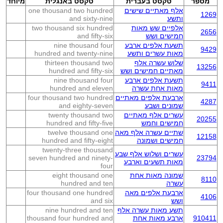
מספר
טקסט בעברית
טקסט באנגלית
מיוחד
אלף מאתיים שישים
one thousand two hundred
1269
ותשע
and sixty-nine
אלפיים שש מאות
two thousand six hundred
2656
חמישים ושש
and fifty-six
תשעת אלפים ארבע
nine thousand four
9429
מאות עשרים ותשע
hundred and twenty-nine
שלוש עשרה אלף
thirteen thousand two
13256
מאתיים חמישים ושש
hundred and fifty-six
תשעת אלפים ארבע
nine thousand four
9411
מאות אחת עשרה
hundred and eleven
ארבעת אלפים מאתיים
four thousand two hundred
4287
שמונים ושבע
and eighty-seven
עשרים אלף מאתיים
twenty thousand two
20255
חמישים וחמש
hundred and fifty-five
שתיים עשרה אלף מאה
twelve thousand one
12158
חמישים ושמונה
hundred and fifty-eight
twenty-three thousand
עשרים ושלוש אלף שבע
seven hundred and ninety-
23794
מאות תשעים וארבע
four
שמונה מאות אחת
eight thousand one
8110
עשרה
hundred and ten
ארבעת אלפים מאה
four thousand one hundred
4106
ושש
and six
תשע מאות עשרה אלף
nine hundred and ten
910411
ארבע מאות אחת
thousand four hundred and