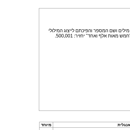
אפשר הזנה של מספרים באמצעות ספרות, לדוגמא 315,789 או באמצעות מילים ושם המספר והפיכתם לייצוג המילולי
או המספרי. הזנה של 315,789 תחזיר שלוש מאות חמש עשרה אלף ושבע מאות שמונים תשע. וגם הפוך, הזנה של "חמש מאות אלף ואחד" יחזיר: 500,001.
נגלית
מיוחד