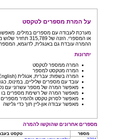
על המרת מספרים לטקסט
ההמרה עובדת גם באנגלית, לדוגמא, המספר 765 יחזיר even hundreds and sixty five
יתרונות
המרה ממספר לטקסט
המרה מטקסט למספר
המרה בשפות: עברית, אנגלית (English) ובפיתוח שפות נספות
עובד עם מספרים שליליים, במינוס, כגון 123- יחזיר מינוס מאה עשרים ושלו
מאפשר המרה של מספר עשרוני עם נקודה: 45.6 יחזיר ארבעים וחמש 
מאפשר המרה של רשימת מספרים בו ז
מאפשר לסרוק טקסט ולהמיר מספרים בתוכו - כמו מסמך וורד
מאפשר עבודה און-ליין תוך כדי גלישה
מספרים אחרונים שהוקשו להמרה
מספר
טקסט בעבר