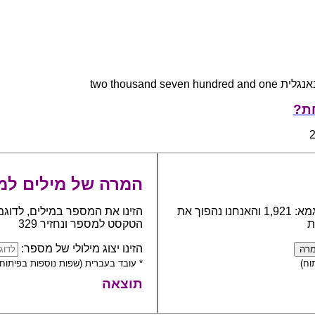
two thousand seven hundred an
חת?
המרה של מילים למ
כתבו את המספר אותו יש להפוך למילים, לדוגמא: 1,921 והאנחנו נהפוך את
הזינו את המספר במילים, לדוגמ
ת
הטקסט למספר ונחזיר 329
הזינו יצוג מילולי של מספר:
וח)
* עובד בעברית (שפות נוספות בפיתוח)
תוצאה