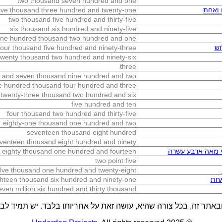
two thousand seven hundred and one
 ואחת
five thousand three hundred and twenty-one
two thousand five hundred and thirty-five
six thousand six hundred and ninety-five
ne hundred thousand two hundred and one
וש
four thousand five hundred and ninety-three
twenty thousand two hundred and ninety-six
three
 and seven thousand nine hundred and two
e hundred thousand four hundred and three
twenty-three thousand two hundred and six
five hundred and ten
four thousand two hundred and thirty-five
eighty-one thousand one hundred and two
seventeen thousand eight hundred
venteen thousand eight hundred and ninety
ף מאה ארבע עשרה
n eighty thousand one hundred and fourteen
two point five
lve thousand one hundred and twenty-eight
אחת
hteen thousand six hundred and ninety-one
even million six hundred and thirty thousand
באתר זה, בכל צורה שהיא, עושה זאת על אחריותו בלבד. יש תמיד לבדו