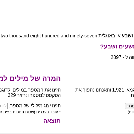
ושבע
או באנגלית two thousand eight hundred and ninety-seven
תשעים ושבע?
 - 2897
המרה של מילים למ
כתבו את המספר אותו יש להפוך למילים, לדוגמא: 1,921 והאנחנו נהפוך את
הזינו את המספר במילים, לדוגמ
ת
הטקסט למספר ונחזיר 329
הזינו יצוג מילולי של מספר:
וח)
* עובד בעברית (שפות נוספות בפיתוח)
תוצאה