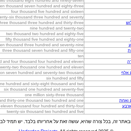
two thousand eight hundred and ninety-seven
ten thousand seven hundred and eighty-three
four thousand five hundred and sixteen
enty-six thousand three hundred and seventy
וש
three thousand three hundred and thirty-three
nine hundred and twenty-two
two thousand two hundred and eighty-five
fifty thousand five hundred and eighty-one
ע
en thousand three hundred and seventy-nine
ת
three thousand seven hundred and fifty-one
ten
ה
 and four thousand four hundred and eleven
twenty-two thousand one hundred and eleven
 אלף
llion seven hundred and seventy-two thousand
six hundred and fifty
ne hundred and sixty-eight thousand and two
six thousand one hundred and seventy-five
one million sixty-three thousand
 ואחת
and thirty-one thousand two hundred and one
ארבע
eleven thousand four hundred and thirty-four
twenty-six thousand two hundred and five
באתר זה, בכל צורה שהיא, עושה זאת על אחריותו בלבד. יש תמיד לבדו