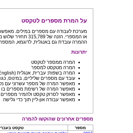
על המרת מספרים לטקסט
ההמרה עובדת גם באנגלית, לדוגמא, המספר 765 יחזיר even hundreds and sixty five
יתרונות
המרה ממספר לטקסט
המרה מטקסט למספר
המרה בשפות: עברית, אנגלית (English) ובפיתוח שפות נספות
עובד עם מספרים שליליים, במינוס, כגון 123- יחזיר מינוס מאה עשרים ושלו
מאפשר המרה של מספר עשרוני עם נקודה: 45.6 יחזיר ארבעים וחמש 
מאפשר המרה של רשימת מספרים בו ז
מאפשר לסרוק טקסט ולהמיר מספרים בתוכו - כמו מסמך וורד
מאפשר עבודה און-ליין תוך כדי גלישה
מספרים אחרונים שהוקשו להמרה
מספר
טקסט בעברי