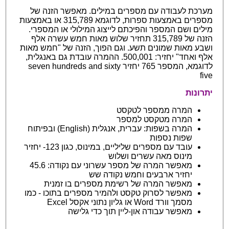
מערכת לעבודה עם מספרים במילים. מאפשר הזנה של
מספרים באמצעות ספרות, לדוגמא 315,789 או באמצעות
מילים ושם המספר והפיכתם לייצוג המילולי או המספרי.
הזנה של 315,789 תחזיר שלוש מאות חמש עשרה אלף
ושבע מאות שמונים תשע. וגם הפוך, הזנה של "חמש מאות
אלף ואחד" יחזיר: 500,001. ההמרה עובדת גם באנגלית,
לדוגמא, המספר 765 יחזיר seven hundreds and sixty
five
יתרונות
המרה ממספר לטקסט
המרה מטקסט למספר
המרה בשפות: עברית, אנגלית (English) ובפיתוח
שפות נספות
עובד עם מספרים שליליים, במינוס, כגון 123- יחזיר
מינוס מאה עשרים ושלוש
מאפשר המרה של מספר עשרוני עם נקודה: 45.6
יחזיר ארבעים וחמש נקודה שש
מאפשר המרה של רשימת מספרים בו זמנית
מאפשר לסרוק טקסט ולהמיר מספרים בתוכו - כמו
מסמך וורד Word או גליון נתוני אקסל Excel
מאפשר עבודה און-ליין תוך כדי גלישה