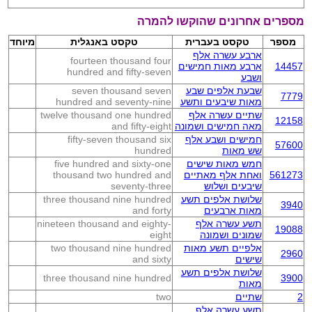
מספרים אחרונים שהוקשו להמרה
מספר
טקסט בעברית
טקסט באנגלית
מיוחד
ארבע עשרה אלף
fourteen thousand four
14457
ארבע מאות חמישים
hundred and fifty-seven
ושבע
שבעת אלפים שבע
seven thousand seven
7779
מאות שיבעים ותשע
hundred and seventy-nine
שתיים עשרה אלף
twelve thousand one hundred
12158
מאה חמישים ושמונה
and fifty-eight
חמישים ושבע אלף
fifty-seven thousand six
57600
שש מאות
hundred
חמש מאות שישים
five hundred and sixty-one
561273
ואחת אלף מאתיים
thousand two hundred and
שיבעים ושלוש
seventy-three
שלושת אלפים תשע
three thousand nine hundred
3940
מאות ארבעים
and forty
תשע עשרה אלף
nineteen thousand and eighty-
19088
שמונים ושמונה
eight
אלפיים תשע מאות
two thousand nine hundred
2960
שישים
and sixty
שלושת אלפים תשע
three thousand nine hundred
3900
מאות
2
שתיים
two
תשע עשרה אלף