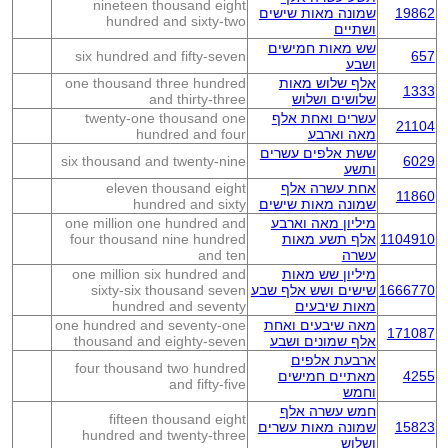
nineteen thousand eight
19862
שמונה מאות שישים
hundred and sixty-two
ושתיים
שש מאות חמישים
six hundred and fifty-seven
657
ושבע
אלף שלוש מאות
one thousand three hundred
1333
שלושים ושלוש
and thirty-three
עשרים ואחת אלף
twenty-one thousand one
21104
מאה וארבע
hundred and four
ששת אלפים עשרים
six thousand and twenty-nine
6029
ותשע
אחת עשרה אלף
eleven thousand eight
11860
שמונה מאות שישים
hundred and sixty
מיליון מאה וארבע
one million one hundred and
1104910
אלף תשע מאות
four thousand nine hundred
עשרה
and ten
מיליון שש מאות
one million six hundred and
1666770
שישים ושש אלף שבע
sixty-six thousand seven
מאות שיבעים
hundred and seventy
מאה שיבעים ואחת
one hundred and seventy-one
171087
אלף שמונים ושבע
thousand and eighty-seven
ארבעת אלפים
four thousand two hundred
4255
מאתיים חמישים
and fifty-five
וחמש
חמש עשרה אלף
fifteen thousand eight
15823
שמונה מאות עשרים
hundred and twenty-three
ושלוש