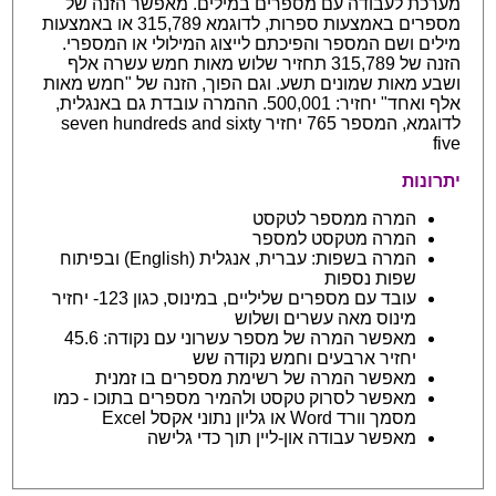
מערכת לעבודה עם מספרים במילים. מאפשר הזנה של
מספרים באמצעות ספרות, לדוגמא 315,789 או באמצעות
מילים ושם המספר והפיכתם לייצוג המילולי או המספרי.
הזנה של 315,789 תחזיר שלוש מאות חמש עשרה אלף
ושבע מאות שמונים תשע. וגם הפוך, הזנה של "חמש מאות
אלף ואחד" יחזיר: 500,001. ההמרה עובדת גם באנגלית,
לדוגמא, המספר 765 יחזיר seven hundreds and sixty
five
יתרונות
המרה ממספר לטקסט
המרה מטקסט למספר
המרה בשפות: עברית, אנגלית (English) ובפיתוח
שפות נספות
עובד עם מספרים שליליים, במינוס, כגון 123- יחזיר
מינוס מאה עשרים ושלוש
מאפשר המרה של מספר עשרוני עם נקודה: 45.6
יחזיר ארבעים וחמש נקודה שש
מאפשר המרה של רשימת מספרים בו זמנית
מאפשר לסרוק טקסט ולהמיר מספרים בתוכו - כמו
מסמך וורד Word או גליון נתוני אקסל Excel
מאפשר עבודה און-ליין תוך כדי גלישה