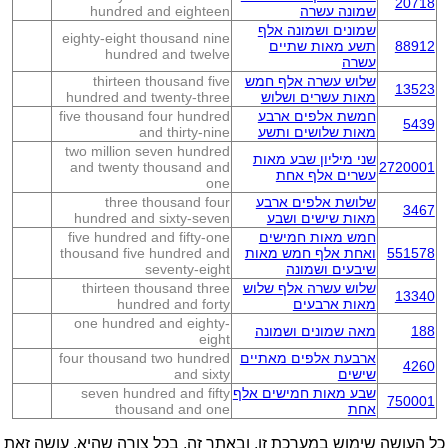
20718
שמונה עשרה
hundred and eighteen
שמונים ושמונה אלף
eighty-eight thousand nine
88912
תשע מאות שתיים
hundred and twelve
עשרה
שלוש עשרה אלף חמש
thirteen thousand five
13523
מאות עשרים ושלוש
hundred and twenty-three
חמשת אלפים ארבע
five thousand four hundred
5439
מאות שלושים ותשע
and thirty-nine
two million seven hundred
שני מיליון שבע מאות
and twenty thousand and
2720001
עשרים אלף אחת
one
שלושת אלפים ארבע
three thousand four
3467
מאות שישים ושבע
hundred and sixty-seven
חמש מאות חמישים
five hundred and fifty-one
551578
ואחת אלף חמש מאות
thousand five hundred and
שיבעים ושמונה
seventy-eight
שלוש עשרה אלף שלוש
thirteen thousand three
13340
מאות ארבעים
hundred and forty
one hundred and eighty-
188
מאה שמונים ושמונה
eight
ארבעת אלפים מאתיים
four thousand two hundred
4260
שישים
and sixty
שבע מאות חמישים אלף
seven hundred and fifty
750001
אחת
thousand and one
כל העושה שימוש במערכת זו, ובאתר זה, בכל צורה שהיא, עושה זאת