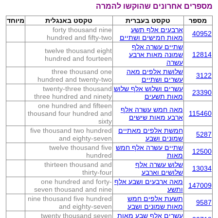
מספרים אחרונים שהוקשו להמרה
מספר
טקסט בעברית
טקסט באנגלית
מיוחד
ארבעים אלף תשע
forty thousand nine
40952
מאות חמישים ושתיים
hundred and fifty-two
שתיים עשרה אלף
twelve thousand eight
12814
שמונה מאות ארבע
hundred and fourteen
עשרה
שלושת אלפים מאה
three thousand one
3122
עשרים ושתיים
hundred and twenty-two
עשרים ושלוש אלף שלוש
twenty-three thousand
23390
מאות תשעים
three hundred and ninety
one hundred and fifteen
מאה חמש עשרה אלף
thousand four hundred and
115460
ארבע מאות שישים
sixty
חמשת אלפים מאתיים
five thousand two hundred
5287
שמונים ושבע
and eighty-seven
שתיים עשרה אלף חמש
twelve thousand five
12500
מאות
hundred
שלוש עשרה אלף
thirteen thousand and
13034
שלושים וארבע
thirty-four
מאה ארבעים ושבע אלף
one hundred and forty-
147009
ותשע
seven thousand and nine
תשעת אלפים חמש
nine thousand five hundred
9587
מאות שמונים ושבע
and eighty-seven
עשרים אלף שבע מאות
twenty thousand seven