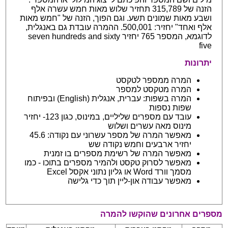
הזנה של 315,789 תחזיר שלוש מאות חמש עשרה אלף
ושבע מאות שמונים תשע. וגם הפוך, הזנה של "חמש מאות
אלף ואחד" יחזיר: 500,001. ההמרה עובדת גם באנגלית,
לדוגמא, המספר 765 יחזיר seven hundreds and sixty
five
יתרונות
המרה ממספר לטקסט
המרה מטקסט למספר
המרה בשפות: עברית, אנגלית (English) ובפיתוח
שפות נספות
עובד עם מספרים שליליים, במינוס, כגון 123- יחזיר
מינוס מאה עשרים ושלוש
מאפשר המרה של מספר עשרוני עם נקודה: 45.6
יחזיר ארבעים וחמש נקודה שש
מאפשר המרה של רשימת מספרים בו זמנית
מאפשר לסרוק טקסט ולהמיר מספרים בתוכו - כמו
מסמך וורד Word או גליון נתוני אקסל Excel
מאפשר עבודה און-ליין תוך כדי גלישה
מספרים אחרונים שהוקשו להמרה