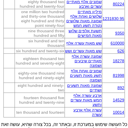
שמונים אלף מאתיים
eighty thousand two
80224
עשרים וארבע
hundred and twenty-four
מיליון מאתיים
one million two hundred
שלושים ואחת אלף
and thirty-one thousand
1231830.95
שמונה מאות שלושים
eight hundred and thirty
נקודה תשע חמש
point ninety-four
תשעת אלפים שלוש
nine thousand three
9350
מאות חמישים
hundred and fifty
six hundred and ten
610000
שש מאות עשרה אלף
thousand
626
שש מאות עשרים ושש
six hundred and twenty-six
שמונה עשרה אלף
eighteen thousand two
18278
מאתיים שיבעים
hundred and seventy-eight
ושמונה
שמונים ואחת אלף
eighty-one thousand nine
81998
תשע מאות תשעים
hundred and ninety-eight
ושמונה
שמונה מאות תשעים
eight hundred and ninety-
892
ושתיים
two
ארבע עשרה אלף
fourteen thousand five
14529
חמש מאות עשרים
hundred and twenty-nine
ותשע
עשרה אלף ארבע
ten thousand and fourteen
10014
עשרה
כל העושה שימוש במערכת זו, ובאתר זה, בכל צורה שהיא, עושה זאת