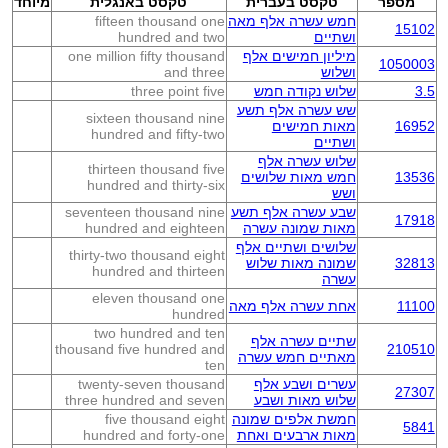
מספר
טקסט בעברית
טקסט באנגלית
מיוחד
חמש עשרה אלף מאה
fifteen thousand one
15102
ושתיים
hundred and two
מיליון חמישים אלף
one million fifty thousand
1050003
ושלוש
and three
3.5
שלוש נקודה חמש
three point five
שש עשרה אלף תשע
sixteen thousand nine
16952
מאות חמישים
hundred and fifty-two
ושתיים
שלוש עשרה אלף
thirteen thousand five
13536
חמש מאות שלושים
hundred and thirty-six
ושש
שבע עשרה אלף תשע
seventeen thousand nine
17918
מאות שמונה עשרה
hundred and eighteen
שלושים ושתיים אלף
thirty-two thousand eight
32813
שמונה מאות שלוש
hundred and thirteen
עשרה
eleven thousand one
11100
אחת עשרה אלף מאה
hundred
two hundred and ten
שתיים עשרה אלף
thousand five hundred and
210510
מאתיים חמש עשרה
ten
עשרים ושבע אלף
twenty-seven thousand
27307
שלוש מאות ושבע
three hundred and seven
חמשת אלפים שמונה
five thousand eight
5841
מאות ארבעים ואחת
hundred and forty-one