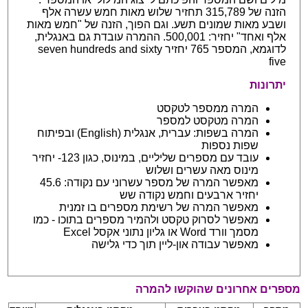
הזנה של 315,789 תחזיר שלוש מאות חמש עשרה אלף
ושבע מאות שמונים תשע. וגם הפוך, הזנה של "חמש מאות
אלף ואחד" יחזיר: 500,001. ההמרה עובדת גם באנגלית,
לדוגמא, המספר 765 יחזיר seven hundreds and sixty
five
יתרונות
המרה ממספר לטקסט
המרה מטקסט למספר
המרה בשפות: עברית, אנגלית (English) ובפיתוח
שפות נספות
עובד עם מספרים שליליים, במינוס, כגון 123- יחזיר
מינוס מאה עשרים ושלוש
מאפשר המרה של מספר עשרוני עם נקודה: 45.6
יחזיר ארבעים וחמש נקודה שש
מאפשר המרה של רשימת מספרים בו זמנית
מאפשר לסרוק טקסט ולהמיר מספרים בתוכו - כמו
מסמך וורד Word או גליון נתוני אקסל Excel
מאפשר עבודה און-ליין תוך כדי גלישה
מספרים אחרונים שהוקשו להמרה