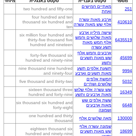
מספר
טקסט בעברית
טקסט באנגלית
מיוחד
מאתיים חמישים
two hundred and fifty-one
251
ואחת
four hundred and ten
ארבע מאות עשרה
thousand six hundred and
410610
אלף שש מאות עשרה
ten
שישה מיליון ארבע
six million four hundred and
מאות שלושים וחמש
thirty-five thousand five
6435519
אלף חמש מאות
hundred and nineteen
תשע עשרה
ארבעים וחמש אלף
forty-five thousand six
45699
שש מאות תשעים
hundred and ninety-nine
ותשע
תשעת אלפים תשע
nine thousand nine hundred
9994
מאות תשעים וארבע
and ninety-four
חמשת אלפים
five thousand and thirty-two
5032
שלושים ושתיים
שש עשרה אלף שלוש
sixteen thousand three
16349
מאות ארבעים ותשע
hundred and forty-nine
ששת אלפים שש
six thousand six hundred and
6648
מאות ארבעים
forty-eight
ושמונה
one hundred and thirty
130000
מאה שלושים אלף
thousand
שמונה עשרה אלף
eighteen thousand six
18699
שש מאות תשעים
hundred and ninety-nine