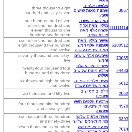
ותשע
שלושת אלפים
three thousand eight
3867
שמונה מאות שישים
hundred and sixty-seven
ושבע
מאה אחת עשרה
one hundred and eleven
מיליון מאה אחת
million one hundred and
111111114
עשרה אלף מאה
eleven thousand one
ארבע עשרה
hundred and fourteen
שישה מיליון מאה
six million one hundred and
6108512
ושמונה אלף חמש
eight thousand five hundred
מאות שתיים עשרה
and twelve
שיבעים אלף שישים
seventy thousand and sixty-
70065
וחמש
five
עשרים וארבע אלף
twenty-four thousand four
24433
ארבע מאות שלושים
hundred and thirty-three
ושלוש
ששת אלפים שמונה
six thousand eight hundred
6812
מאות שתיים עשרה
and twelve
אלפיים חמישים
two thousand and fifty-two
2052
ושתיים
ארבעת אלפים תשע
four thousand nine hundred
4978
מאות שיבעים
and seventy-eight
ושמונה
ששת אלפים שלוש
six thousand three hundred
6393
מאות תשעים ושלוש
and ninety-three
שבעת אלפים שש
seven thousand six hundred
7614
מאות ארבע עשרה
and fourteen