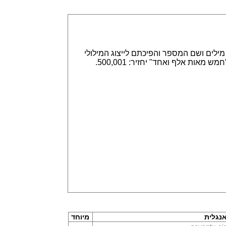
אפשר הזנה של מספרים באמצעות ספרות, לדוגמא 315,789 או באמצעות מילים ושם המספר והפיכתם לייצוג המילולי
או המספרי. הזנה של 315,789 תחזיר שלוש מאות חמש עשרה אלף ושבע מאות שמונים תשע. וגם הפוך, הזנה של "חמש מאות אלף ואחד" יחזיר: 500,001.
נגלית
מיוחד