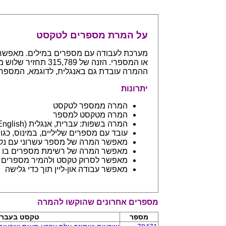
על המרת מספרים לטקסט
ההמרה עובדת גם באנגלית, לדוגמא, המספר 765 יחזיר even hundreds and sixty five
יתרונות
המרה ממספר לטקסט
המרה מטקסט למספר
המרה בשפות: עברית, אנגלית (English) ובפיתוח שפות נספות
עובד עם מספרים שליליים, במינוס, כגון 123- יחזיר מינוס מאה עשרים ושלו
מאפשר המרה של מספר עשרוני עם נקודה: 45.6 יחזיר ארבעים וחמש 
מאפשר המרה של רשימת מספרים בו ז
מאפשר לסרוק טקסט ולהמיר מספרים בתוכו - כמו מסמך וורד
מאפשר עבודה און-ליין תוך כדי גלישה
מספרים אחרונים שהוקשו להמרה
מספר
טקסט בעברי