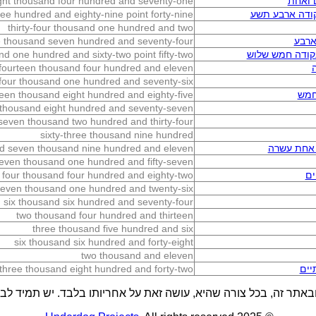
 ואחת
ght thousand four hundred and seventy-one
קודה ארבע תשע
ee hundred and eighty-nine point forty-nine
thirty-four thousand one hundred and two
ארבע
ne thousand seven hundred and seventy-four
קודה חמש שלוש
nd one hundred and sixty-two point fifty-two
fourteen thousand four hundred and eleven
four thousand one hundred and seventy-six
חמש
teen thousand eight hundred and eighty-five
 thousand eight hundred and seventy-seven
seven thousand two hundred and thirty-four
sixty-three thousand nine hundred
 אחת עשרה
nd seven thousand nine hundred and eleven
even thousand one hundred and fifty-seven
ים
four thousand four hundred and eighty-two
even thousand one hundred and twenty-six
six thousand six hundred and seventy-four
two thousand four hundred and thirteen
three thousand five hundred and six
six thousand six hundred and forty-eight
two thousand and eleven
יים
three thousand eight hundred and forty-two
באתר זה, בכל צורה שהיא, עושה זאת על אחריותו בלבד. יש תמיד לבדו