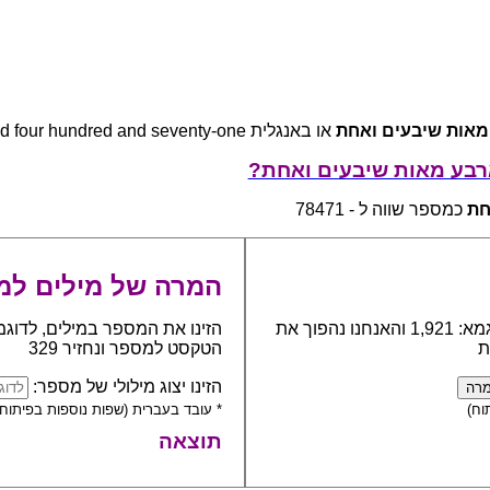
מאות שיבעים ואחת
או באנגלית seventy-eight thousand four hundred and seventy-one
רבע מאות שיבעים ואחת?
חת
כמספר שווה ל - 78471
המרה של מילים למ
כתבו את המספר אותו יש להפוך למילים, לדוגמא: 1,921 והאנחנו נהפוך את
הזינו את המספר במילים, לדוגמ
ת
הטקסט למספר ונחזיר 329
הזינו יצוג מילולי של מספר:
וח)
* עובד בעברית (שפות נוספות בפיתוח)
תוצאה