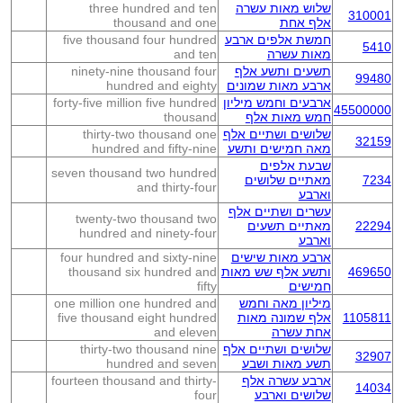
שלוש מאות עשרה
three hundred and ten
310001
אלף אחת
thousand and one
חמשת אלפים ארבע
five thousand four hundred
5410
מאות עשרה
and ten
תשעים ותשע אלף
ninety-nine thousand four
99480
ארבע מאות שמונים
hundred and eighty
ארבעים וחמש מיליון
forty-five million five hundred
45500000
חמש מאות אלף
thousand
שלושים ושתיים אלף
thirty-two thousand one
32159
מאה חמישים ותשע
hundred and fifty-nine
שבעת אלפים
seven thousand two hundred
7234
מאתיים שלושים
and thirty-four
וארבע
עשרים ושתיים אלף
twenty-two thousand two
22294
מאתיים תשעים
hundred and ninety-four
וארבע
ארבע מאות שישים
four hundred and sixty-nine
469650
ותשע אלף שש מאות
thousand six hundred and
חמישים
fifty
מיליון מאה וחמש
one million one hundred and
1105811
אלף שמונה מאות
five thousand eight hundred
אחת עשרה
and eleven
שלושים ושתיים אלף
thirty-two thousand nine
32907
תשע מאות ושבע
hundred and seven
ארבע עשרה אלף
fourteen thousand and thirty-
14034
שלושים וארבע
four