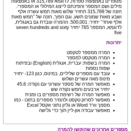
מספרים באמצעות ספרות, לדוגמא 315,789 או באמצעות
מילים ושם המספר והפיכתם לייצוג המילולי או המספרי.
הזנה של 315,789 תחזיר שלוש מאות חמש עשרה אלף
ושבע מאות שמונים תשע. וגם הפוך, הזנה של "חמש מאות
אלף ואחד" יחזיר: 500,001. ההמרה עובדת גם באנגלית,
לדוגמא, המספר 765 יחזיר seven hundreds and sixty
five
יתרונות
המרה ממספר לטקסט
המרה מטקסט למספר
המרה בשפות: עברית, אנגלית (English) ובפיתוח
שפות נספות
עובד עם מספרים שליליים, במינוס, כגון 123- יחזיר
מינוס מאה עשרים ושלוש
מאפשר המרה של מספר עשרוני עם נקודה: 45.6
יחזיר ארבעים וחמש נקודה שש
מאפשר המרה של רשימת מספרים בו זמנית
מאפשר לסרוק טקסט ולהמיר מספרים בתוכו - כמו
מסמך וורד Word או גליון נתוני אקסל Excel
מאפשר עבודה און-ליין תוך כדי גלישה
מספרים אחרונים שהוקשו להמרה