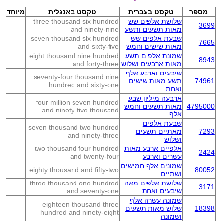
מספר
טקסט בעברית
טקסט באנגלית
מיוחד
שלושת אלפים שש
three thousand six hundred
3699
מאות תשעים ותשע
and ninety-nine
שבעת אלפים שש
seven thousand six hundred
7665
מאות שישים וחמש
and sixty-five
שמונת אלפים תשע
eight thousand nine hundred
8943
מאות ארבעים ושלוש
and forty-three
שיבעים וארבע אלף
seventy-four thousand nine
74961
תשע מאות שישים
hundred and sixty-one
ואחת
ארבעה מיליון שבע
four million seven hundred
4795000
מאות תשעים וחמש
and ninety-five thousand
אלף
שבעת אלפים
seven thousand two hundred
7293
מאתיים תשעים
and ninety-three
ושלוש
אלפיים ארבע מאות
two thousand four hundred
2424
עשרים וארבע
and twenty-four
שמונים אלף חמישים
eighty thousand and fifty-two
80052
ושתיים
שלושת אלפים מאה
three thousand one hundred
3171
שיבעים ואחת
and seventy-one
שמונה עשרה אלף
eighteen thousand three
18398
שלוש מאות תשעים
hundred and ninety-eight
ושמונה