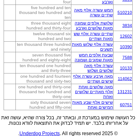
וארבע
four
five hundred and ten
חמש עשרה אלף מאה
thousand two hundred and
510210
שתיים עשרה
ten
שלושת אלפים שמונה
three thousand eight
3834
מאות שלושים וארבע
hundred and thirty-four
שתיים עשרה אלף שש
twelve thousand six
12602
מאות ושתיים
hundred and two
עשרה אלף שלוש מאות
ten thousand three hundred
10390
תשעים
and ninety
שבעת אלפים חמש
seven thousand five
7588
מאות שמונים ושמונה
hundred and eighty-eight
עשרה אלף מאה
ten thousand one hundred
10133
שלושים ושלוש
and thirty-three
מאה ארבע עשרה אלף
one hundred and fourteen
114062
שישים ושתיים
thousand and sixty-two
מאה שלושים ואחת
one hundred and thirty-one
131231
אלף מאתיים שלושים
thousand two hundred and
ואחת
thirty-one
שישים אלף שבע מאות
sixty thousand seven
60751
חמישים ואחת
hundred and fifty-one
כל העושה שימוש במערכת זו, ובאתר זה, בכל צורה שהיא, עושה זאת
על אחריותו בלבד. יש תמיד לבדוק את התוצאות לוודא נכונות.
Underdog Projects
. All rights reserved.
© 2025