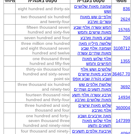
מספר
טקסט בעברית
טקסט באנגלית
מיוחד
שמונה מאות שלושים
eight hundred and thirty-six
836
ושש
אלפיים שש מאות
two thousand six hundred
2624
עשרים וארבע
and twenty-four
חמש עשרה אלף שבע
fifteen thousand seven
15765
מאות שישים וחמש
hundred and sixty-five
704
שבע מאות וארבע
seven hundred and four
שלושה מיליון מאה
three million one hundred
3108712
ושמונה אלף שבע
and eight thousand seven
מאות שתיים עשרה
hundred and twelve
אלף שלוש מאות
one thousand three
1355
חמישים וחמש
hundred and fifty-five
שלושים ושש אלף
thirty-six thousand four
36467.70
ארבע מאות שישים
hundred and sixty-seven
ושבע נקודה שבע אפס
point six
שלושת אלפים שש
three thousand six hundred
3692
מאות תשעים ושתיים
and ninety-two
ארבע עשרה אלף תשע
fourteen thousand nine
14934
מאות שלושים וארבע
hundred and thirty-four
שלוש מאות שישים
three hundred and sixty
360004
אלף וארבע
thousand and four
מאה ארבעים ושבע
one hundred and forty-
147399
אלף שלוש מאות
seven thousand three
תשעים ותשע
hundred and ninety-nine
ארבעת אלפים תשעים
four thousand and ninety-
4094