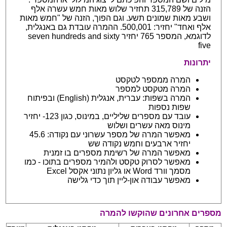
הזנה של 315,789 תחזיר שלוש מאות חמש עשרה אלף
ושבע מאות שמונים תשע. וגם הפוך, הזנה של "חמש מאות
אלף ואחד" יחזיר: 500,001. ההמרה עובדת גם באנגלית,
לדוגמא, המספר 765 יחזיר seven hundreds and sixty
five
יתרונות
המרה ממספר לטקסט
המרה מטקסט למספר
המרה בשפות: עברית, אנגלית (English) ובפיתוח
שפות נספות
עובד עם מספרים שליליים, במינוס, כגון 123- יחזיר
מינוס מאה עשרים ושלוש
מאפשר המרה של מספר עשרוני עם נקודה: 45.6
יחזיר ארבעים וחמש נקודה שש
מאפשר המרה של רשימת מספרים בו זמנית
מאפשר לסרוק טקסט ולהמיר מספרים בתוכו - כמו
מסמך וורד Word או גליון נתוני אקסל Excel
מאפשר עבודה און-ליין תוך כדי גלישה
מספרים אחרונים שהוקשו להמרה