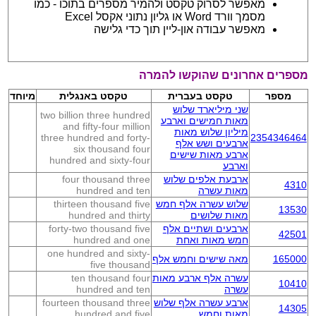
מאפשר לסרוק טקסט ולהמיר מספרים בתוכו - כמו
מסמך וורד Word או גליון נתוני אקסל Excel
מאפשר עבודה און-ליין תוך כדי גלישה
מספרים אחרונים שהוקשו להמרה
מספר
טקסט בעברית
טקסט באנגלית
מיוחד
שני מיליארד שלוש
two billion three hundred
מאות חמישים וארבע
and fifty-four million
מיליון שלוש מאות
three hundred and forty-
2354346464
ארבעים ושש אלף
six thousand four
ארבע מאות שישים
hundred and sixty-four
וארבע
ארבעת אלפים שלוש
four thousand three
4310
מאות עשרה
hundred and ten
שלוש עשרה אלף חמש
thirteen thousand five
13530
מאות שלושים
hundred and thirty
ארבעים ושתיים אלף
forty-two thousand five
42501
חמש מאות ואחת
hundred and one
one hundred and sixty-
165000
מאה שישים וחמש אלף
five thousand
עשרה אלף ארבע מאות
ten thousand four
10410
עשרה
hundred and ten
ארבע עשרה אלף שלוש
fourteen thousand three
14305
מאות וחמש
hundred and five