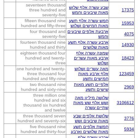
seventeen thousand
שבע עשרה אלף שלוש
three hundred and
17375
מאות שיבעים וחמש
seventy-five
חמש עשרה אלף תשע
fifteen thousand nine
15953
מאות חמישים ושלוש
hundred and fifty-three
ארבעת אלפים שיבעים
four thousand and
4075
וחמש
seventy-five
ארבע עשרה אלף תשע
fourteen thousand nine
14930
מאות שלושים
hundred and thirty
שמונה עשרה אלף
eighteen thousand four
18423
ארבע מאות עשרים
hundred and twenty-
ושלוש
three
מאה עשרים ושלוש
one hundred and twenty-
123459
אלף ארבע מאות
three thousand four
חמישים ותשע
hundred and fifty-nine
אלפיים תשע מאות
two thousand nine
2969
שישים ותשע
hundred and sixty-nine
three million one
שלושה מיליון מאה
hundred and six
3106612
ושש אלף שש מאות
thousand six hundred
שתיים עשרה
and twelve
שלושת אלפים שבע
three thousand seven
3776
מאות שיבעים ושש
hundred and seventy-six
חמשת אלפים תשע
five thousand nine
5934
מאות שלושים וארבע
hundred and thirty-four
ארבע עשרה אלף