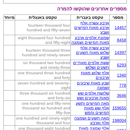
מספרים אחרונים שהוקשו להמרה
מספר
טקסט בעברית
טקסט באנגלית
מיוחד
ארבע עשרה אלף
fourteen thousand four
14457
ארבע מאות חמישים
hundred and fifty-seven
ושבע
שמונת אלפים ארבע
eight thousand four hundred
8458
מאות חמישים ושמונה
and fifty-eight
ארבע עשרה אלף
fourteen thousand three
14397
שלוש מאות תשעים
hundred and ninety-seven
ושבע
ששת אלפים מאתיים
six thousand two hundred
6293
תשעים ושלוש
and ninety-three
אלף שלוש מאות
one thousand three hundred
1340
ארבעים
and forty
שבע מאות שיבעים
seven hundred and seventy-
778
ושמונה
eight
שלושת אלפים שש
three thousand six hundred
3646
מאות ארבעים ושש
and forty-six
מאה חמישים ותשע
one hundred and fifty-nine
159655
אלף שש מאות
thousand six hundred and
חמישים וחמש
fifty-five
מאה תשעים ושמונה
one hundred and ninety-eight
198004
אלף וארבע
thousand and four
אלף שמונה מאות
one thousand eight hundred