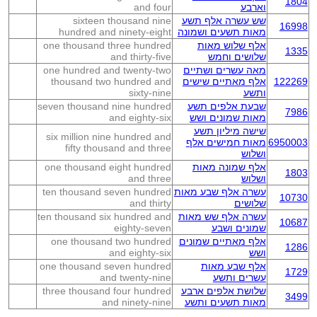
1804
וארבע
and four
שש עשרה אלף תשע
sixteen thousand nine
16998
מאות תשעים ושמונה
hundred and ninety-eight
אלף שלוש מאות
one thousand three hundred
1335
שלושים וחמש
and thirty-five
מאה עשרים ושתיים
one hundred and twenty-two
122269
אלף מאתיים שישים
thousand two hundred and
ותשע
sixty-nine
שבעת אלפים תשע
seven thousand nine hundred
7986
מאות שמונים ושש
and eighty-six
שישה מיליון תשע
six million nine hundred and
6950003
מאות חמישים אלף
fifty thousand and three
ושלוש
אלף שמונה מאות
one thousand eight hundred
1803
ושלוש
and three
עשרה אלף שבע מאות
ten thousand seven hundred
10730
שלושים
and thirty
עשרה אלף שש מאות
ten thousand six hundred and
10687
שמונים ושבע
eighty-seven
אלף מאתיים שמונים
one thousand two hundred
1286
ושש
and eighty-six
אלף שבע מאות
one thousand seven hundred
1729
עשרים ותשע
and twenty-nine
שלושת אלפים ארבע
three thousand four hundred
3499
מאות תשעים ותשע
and ninety-nine