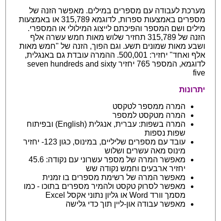
מערכת לעבודה עם מספרים במילים. מאפשר הזנה של
מספרים באמצעות ספרות, לדוגמא 315,789 או באמצעות
מילים ושם המספר והפיכתם לייצוג המילולי או המספרי.
הזנה של 315,789 תחזיר שלוש מאות חמש עשרה אלף
ושבע מאות שמונים תשע. וגם הפוך, הזנה של "חמש מאות
אלף ואחד" יחזיר: 500,001. ההמרה עובדת גם באנגלית,
לדוגמא, המספר 765 יחזיר seven hundreds and sixty
five
יתרונות
המרה ממספר לטקסט
המרה מטקסט למספר
המרה בשפות: עברית, אנגלית (English) ובפיתוח
שפות נספות
עובד עם מספרים שליליים, במינוס, כגון 123- יחזיר
מינוס מאה עשרים ושלוש
מאפשר המרה של מספר עשרוני עם נקודה: 45.6
יחזיר ארבעים וחמש נקודה שש
מאפשר המרה של רשימת מספרים בו זמנית
מאפשר לסרוק טקסט ולהמיר מספרים בתוכו - כמו
מסמך וורד Word או גליון נתוני אקסל Excel
מאפשר עבודה און-ליין תוך כדי גלישה