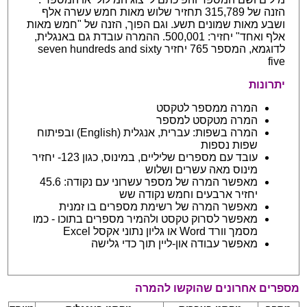
הזנה של 315,789 תחזיר שלוש מאות חמש עשרה אלף
ושבע מאות שמונים תשע. וגם הפוך, הזנה של "חמש מאות
אלף ואחד" יחזיר: 500,001. ההמרה עובדת גם באנגלית,
לדוגמא, המספר 765 יחזיר seven hundreds and sixty
five
יתרונות
המרה ממספר לטקסט
המרה מטקסט למספר
המרה בשפות: עברית, אנגלית (English) ובפיתוח
שפות נספות
עובד עם מספרים שליליים, במינוס, כגון 123- יחזיר
מינוס מאה עשרים ושלוש
מאפשר המרה של מספר עשרוני עם נקודה: 45.6
יחזיר ארבעים וחמש נקודה שש
מאפשר המרה של רשימת מספרים בו זמנית
מאפשר לסרוק טקסט ולהמיר מספרים בתוכו - כמו
מסמך וורד Word או גליון נתוני אקסל Excel
מאפשר עבודה און-ליין תוך כדי גלישה
מספרים אחרונים שהוקשו להמרה