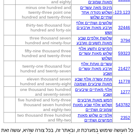
מאות שמונים
and eighty
מינוס מאה עשרים
minus one hundred and
-123.123
ושלוש נקודה אחד
twenty-three point one
שתיים שלוש
hundred and twenty-three
שלושים ושתיים אלף
thirty-two thousand four
32446
ארבע מאות ארבעים
hundred and forty-six
ושש
שלושת אלפים שבע
three thousand seven
3794
מאות תשעים וארבע
hundred and ninety-four
חמישים ותשע אלף
fifty-nine thousand three
59323
שלוש מאות עשרים
hundred and twenty-three
ושלוש
עשרים ואחת אלף
twenty-one thousand four
21427
ארבע מאות עשרים
hundred and twenty-seven
ושבע
אחת עשרה אלף שבע
eleven thousand seven
11778
מאות שיבעים ושמונה
hundred and seventy-eight
אלף מאתיים שיבעים
one thousand two hundred
1277
ושבע
and seventy-seven
חמש מאות ארבעים
five hundred and forty-three
543782
ושלוש אלף שבע מאות
thousand seven hundred
שמונים ושתיים
and eighty-two
אלפיים שלוש מאות
two thousand three hundred
2352
חמישים ושתיים
and fifty-two
כל העושה שימוש במערכת זו, ובאתר זה, בכל צורה שהיא, עושה זאת