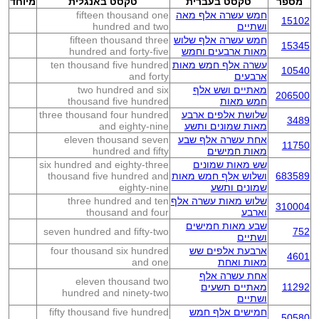
מספר
טקסט בעברית
טקסט באנגלית
מיוחד
חמש עשרה אלף מאה
fifteen thousand one
15102
ושתיים
hundred and two
חמש עשרה אלף שלוש
fifteen thousand three
15345
מאות ארבעים וחמש
hundred and forty-five
עשרה אלף חמש מאות
ten thousand five hundred
10540
ארבעים
and forty
מאתיים ושש אלף
two hundred and six
206500
חמש מאות
thousand five hundred
שלושת אלפים ארבע
three thousand four hundred
3489
מאות שמונים ותשע
and eighty-nine
אחת עשרה אלף שבע
eleven thousand seven
11750
מאות חמישים
hundred and fifty
שש מאות שמונים
six hundred and eighty-three
683589
ושלוש אלף חמש מאות
thousand five hundred and
שמונים ותשע
eighty-nine
שלוש מאות עשרה אלף
three hundred and ten
310004
וארבע
thousand and four
שבע מאות חמישים
seven hundred and fifty-two
752
ושתיים
ארבעת אלפים שש
four thousand six hundred
4601
מאות ואחת
and one
אחת עשרה אלף
eleven thousand two
11292
מאתיים תשעים
hundred and ninety-two
ושתיים
חמישים אלף חמש
fifty thousand five hundred
50580