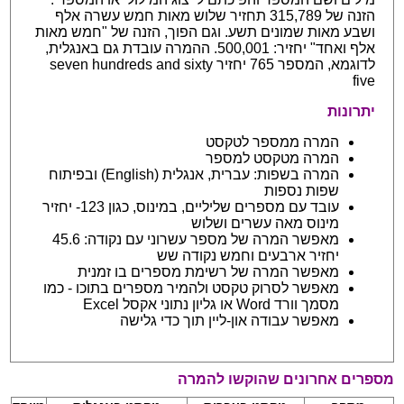
הזנה של 315,789 תחזיר שלוש מאות חמש עשרה אלף
ושבע מאות שמונים תשע. וגם הפוך, הזנה של "חמש מאות
אלף ואחד" יחזיר: 500,001. ההמרה עובדת גם באנגלית,
לדוגמא, המספר 765 יחזיר seven hundreds and sixty
five
יתרונות
המרה ממספר לטקסט
המרה מטקסט למספר
המרה בשפות: עברית, אנגלית (English) ובפיתוח
שפות נספות
עובד עם מספרים שליליים, במינוס, כגון 123- יחזיר
מינוס מאה עשרים ושלוש
מאפשר המרה של מספר עשרוני עם נקודה: 45.6
יחזיר ארבעים וחמש נקודה שש
מאפשר המרה של רשימת מספרים בו זמנית
מאפשר לסרוק טקסט ולהמיר מספרים בתוכו - כמו
מסמך וורד Word או גליון נתוני אקסל Excel
מאפשר עבודה און-ליין תוך כדי גלישה
מספרים אחרונים שהוקשו להמרה