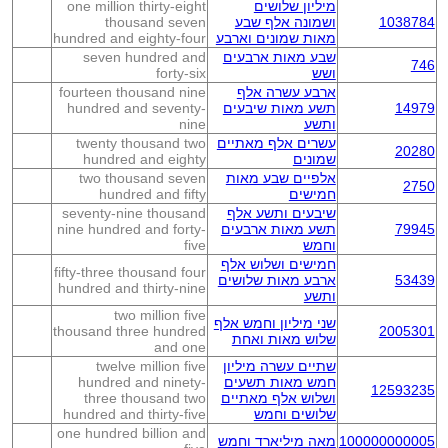
מיליון שלושים
one million thirty-eight
1038784
ושמונה אלף שבע
thousand seven
מאות שמונים וארבע
hundred and eighty-four
שבע מאות ארבעים
seven hundred and
746
ושש
forty-six
ארבע עשרה אלף
fourteen thousand nine
14979
תשע מאות שיבעים
hundred and seventy-
ותשע
nine
עשרים אלף מאתיים
twenty thousand two
20280
שמונים
hundred and eighty
אלפיים שבע מאות
two thousand seven
2750
חמישים
hundred and fifty
שיבעים ותשע אלף
seventy-nine thousand
79945
תשע מאות ארבעים
nine hundred and forty-
וחמש
five
חמישים ושלוש אלף
fifty-three thousand four
53439
ארבע מאות שלושים
hundred and thirty-nine
ותשע
two million five
שני מיליון וחמש אלף
thousand three hundred
2005301
שלוש מאות ואחת
and one
שתיים עשרה מיליון
twelve million five
חמש מאות תשעים
hundred and ninety-
12593235
ושלוש אלף מאתיים
three thousand two
שלושים וחמש
hundred and thirty-five
one hundred billion and
100000000005
מאה מיליארד וחמש