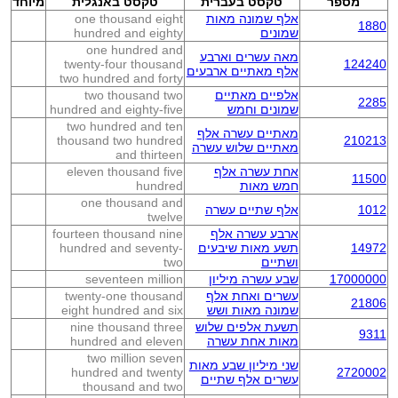
מספר
טקסט בעברית
טקסט באנגלית
מיוחד
אלף שמונה מאות
one thousand eight
1880
שמונים
hundred and eighty
one hundred and
מאה עשרים וארבע
twenty-four thousand
124240
אלף מאתיים ארבעים
two hundred and forty
אלפיים מאתיים
two thousand two
2285
שמונים וחמש
hundred and eighty-five
two hundred and ten
מאתיים עשרה אלף
thousand two hundred
210213
מאתיים שלוש עשרה
and thirteen
אחת עשרה אלף
eleven thousand five
11500
חמש מאות
hundred
one thousand and
1012
אלף שתיים עשרה
twelve
ארבע עשרה אלף
fourteen thousand nine
14972
תשע מאות שיבעים
hundred and seventy-
ושתיים
two
17000000
שבע עשרה מיליון
seventeen million
עשרים ואחת אלף
twenty-one thousand
21806
שמונה מאות ושש
eight hundred and six
תשעת אלפים שלוש
nine thousand three
9311
מאות אחת עשרה
hundred and eleven
two million seven
שני מיליון שבע מאות
hundred and twenty
2720002
עשרים אלף שתיים
thousand and two