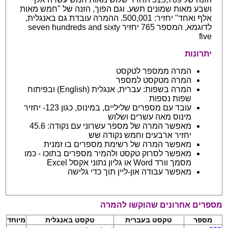
ושבע מאות שמונים תשע. וגם הפוך, הזנה של "חמש מאות
אלף ואחד" יחזיר: 500,001. ההמרה עובדת גם באנגלית,
לדוגמא, המספר 765 יחזיר seven hundreds and sixty
five
יתרונות
המרה ממספר לטקסט
המרה מטקסט למספר
המרה בשפות: עברית, אנגלית (English) ובפיתוח
שפות נספות
עובד עם מספרים שליליים, במינוס, כגון 123- יחזיר
מינוס מאה עשרים ושלוש
מאפשר המרה של מספר עשרוני עם נקודה: 45.6
יחזיר ארבעים וחמש נקודה שש
מאפשר המרה של רשימת מספרים בו זמנית
מאפשר לסרוק טקסט ולהמיר מספרים בתוכו - כמו
מסמך וורד Word או גליון נתוני אקסל Excel
מאפשר עבודה און-ליין תוך כדי גלישה
מספרים אחרונים שהוקשו להמרה
מספר
טקסט בעברית
טקסט באנגלית
מיוחד