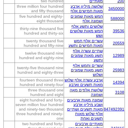
200
מאתיים
two hundred
שלושה מיליון ארבע
three million four hundred
3450000
מאות חמישים אלף
and fifty thousand
חמש מאות שמונים
five hundred and eighty-
588000
ושמונה אלף
eight thousand
שלושים ותשע אלף
thirty-nine thousand five
39536
חמש מאות שלושים
hundred and thirty-six
ושש
עשרים אלף חמש
twenty thousand five
20559
מאות חמישים ותשע
hundred and fifty-nine
שתיים עשרה אלף
twelve thousand nine
12989
תשע מאות שמונים
hundred and eighty-nine
ותשע
עשרים וחמש אלף
twenty-five thousand nine
25983
תשע מאות שמונים
hundred and eighty-three
ושלוש
ארבע עשרה אלף שלוש
fourteen thousand three
14394
מאות תשעים וארבע
hundred and ninety-four
שלושת אלפים מאה
three thousand one
3108
ושמונה
hundred and eight
שמונה מאות ארבעים
eight hundred and forty-
ושבע מיליון ארבע
seven million four hundred
847492391
מאות תשעים ושתיים
and ninety-two thousand
אלף שלוש מאות
three hundred and ninety-
תשעים ואחת
one
מאתיים ארבעים
two hundred and forty-