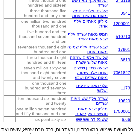
243116
ושלוש אלף מאה שש
three thousand one
עשרה
hundred and sixteen
שלושת אלפים חמש
three thousand five
3541
מאות ארבעים ואחת
hundred and forty-one
מיליון מאתיים אלף
one million two hundred
1200001
אחת
thousand and one
five hundred and ten
חמש מאות עשרה אלף
thousand seven hundred
510710
שבע מאות עשרה
and ten
שבע עשרה אלף שמונה
seventeen thousand eight
17801
מאות ואחת
hundred and one
שלושת אלפים שמונה
three thousand eight
3813
מאות שלוש עשרה
hundred and thirteen
שבעה מיליון שישים
seven million sixty-one
7061827
ואחת אלף שמונה
thousand eight hundred
מאות עשרים ושבע
and twenty-seven
one thousand one
אלף מאה שיבעים
hundred and seventy-
1173
ושלוש
three
עשרה אלף שש מאות
ten thousand six hundred
10620
עשרים
and twenty
מיליון שבע מאות
one million seven hundred
1750001
חמישים אלף אחת
and fifty thousand and one
6.66
שש נקודה שש שש
six point sixty-six
כל העושה שימוש במערכת זו, ובאתר זה, בכל צורה שהיא, עושה זאת