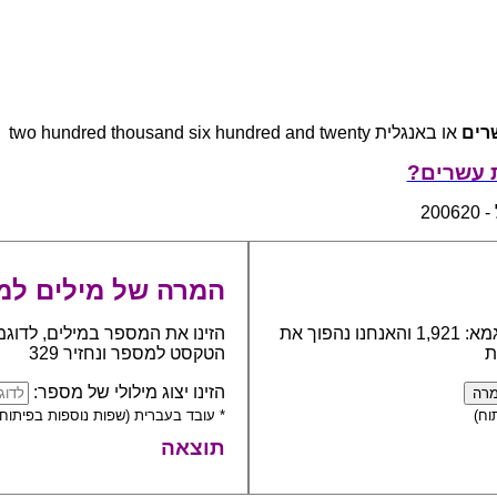
רים
או באנגלית two hundred thousand six hundred and twenty
 עשרים?
20
המרה של מילים למ
כתבו את המספר אותו יש להפוך למילים, לדוגמא: 1,921 והאנחנו נהפוך את
הזינו את המספר במילים, לדוגמ
ת
הטקסט למספר ונחזיר 329
הזינו יצוג מילולי של מספר:
וח)
* עובד בעברית (שפות נוספות בפיתוח)
תוצאה