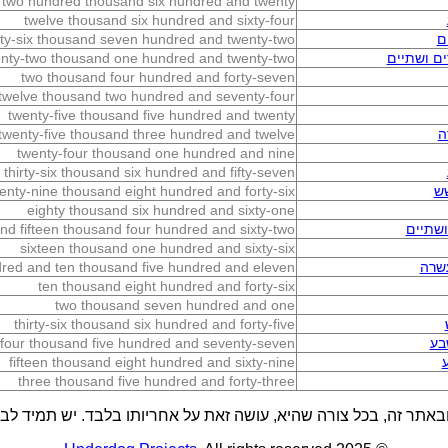
two hundred thousand six hundred and twenty
twelve thousand six hundred and sixty-four
ם
rty-six thousand seven hundred and twenty-two
ם ושתיים
enty-two thousand one hundred and twenty-two
two thousand four hundred and forty-seven
twelve thousand two hundred and seventy-four
twenty-five thousand five hundred and twenty
ה
twenty-five thousand three hundred and twelve
twenty-four thousand one hundred and nine
thirty-six thousand six hundred and fifty-seven
ש
enty-nine thousand eight hundred and forty-six
eighty thousand six hundred and sixty-one
שתיים
d fifteen thousand four hundred and sixty-two
sixteen thousand one hundred and sixty-six
שרה
red and ten thousand five hundred and eleven
ten thousand eight hundred and forty-six
two thousand seven hundred and one
thirty-six thousand six hundred and forty-five
בע
four thousand five hundred and seventy-seven
fifteen thousand eight hundred and sixty-nine
three thousand five hundred and forty-three
באתר זה, בכל צורה שהיא, עושה זאת על אחריותו בלבד. יש תמיד לבדו