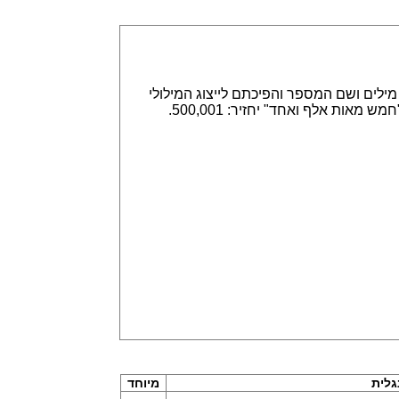
אפשר הזנה של מספרים באמצעות ספרות, לדוגמא 315,789 או באמצעות מילים ושם המספר והפיכתם לייצוג המילולי
או המספרי. הזנה של 315,789 תחזיר שלוש מאות חמש עשרה אלף ושבע מאות שמונים תשע. וגם הפוך, הזנה של "חמש מאות אלף ואחד" יחזיר: 500,001.
לית
מיוחד