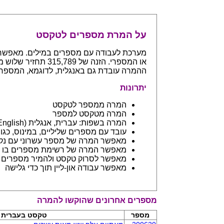
על המרת מספרים לטקסט
ההמרה עובדת גם באנגלית, לדוגמא, המספר 765 יחזיר even hundreds and sixty five
יתרונות
המרה ממספר לטקסט
המרה מטקסט למספר
המרה בשפות: עברית, אנגלית (English) ובפיתוח שפות נספות
עובד עם מספרים שליליים, במינוס, כגון 123- יחזיר מינוס מאה עשרים ושלו
מאפשר המרה של מספר עשרוני עם נקודה: 45.6 יחזיר ארבעים וחמש 
מאפשר המרה של רשימת מספרים בו ז
מאפשר לסרוק טקסט ולהמיר מספרים בתוכו - כמו מסמך וורד
מאפשר עבודה און-ליין תוך כדי גלישה
מספרים אחרונים שהוקשו להמרה
מספר
טקסט בעברית