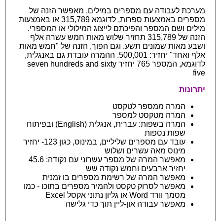
מערכת לעבודה עם מספרים במילים. מאפשר הזנה של
מספרים באמצעות ספרות, לדוגמא 315,789 או באמצעות
מילים ושם המספר והפיכתם לייצוג המילולי או המספרי.
הזנה של 315,789 תחזיר שלוש מאות חמש עשרה אלף
ושבע מאות שמונים תשע. וגם הפוך, הזנה של "חמש מאות
אלף ואחד" יחזיר: 500,001. ההמרה עובדת גם באנגלית,
לדוגמא, המספר 765 יחזיר seven hundreds and sixty
five
יתרונות
המרה ממספר לטקסט
המרה מטקסט למספר
המרה בשפות: עברית, אנגלית (English) ובפיתוח
שפות נספות
עובד עם מספרים שליליים, במינוס, כגון 123- יחזיר
מינוס מאה עשרים ושלוש
מאפשר המרה של מספר עשרוני עם נקודה: 45.6
יחזיר ארבעים וחמש נקודה שש
מאפשר המרה של רשימת מספרים בו זמנית
מאפשר לסרוק טקסט ולהמיר מספרים בתוכו - כמו
מסמך וורד Word או גליון נתוני אקסל Excel
מאפשר עבודה און-ליין תוך כדי גלישה