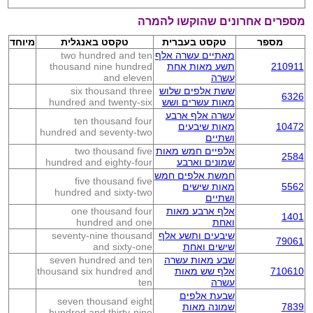
מספרים אחרונים שהוקשו להמרה
מספר
טקסט בעברית
טקסט באנגלית
מיוחד
מאתיים עשרה אלף
two hundred and ten
210911
תשע מאות אחת
thousand nine hundred
עשרה
and eleven
ששת אלפים שלוש
six thousand three
6326
מאות עשרים ושש
hundred and twenty-six
עשרה אלף ארבע
ten thousand four
10472
מאות שיבעים
hundred and seventy-two
ושתיים
אלפיים חמש מאות
two thousand five
2584
שמונים וארבע
hundred and eighty-four
חמשת אלפים חמש
five thousand five
5562
מאות שישים
hundred and sixty-two
ושתיים
אלף ארבע מאות
one thousand four
1401
ואחת
hundred and one
שיבעים ותשע אלף
seventy-nine thousand
79061
שישים ואחת
and sixty-one
שבע מאות עשרה
seven hundred and ten
710610
אלף שש מאות
thousand six hundred and
עשרה
ten
שבעת אלפים
seven thousand eight
7839
שמונה מאות
hundred and thirty-nine