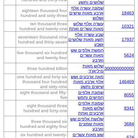
שלושים ותשע
שמונה עשרה אלף
eighteen thousand four
18463
ארבע מאות שישים
hundred and sixty-three
ושלוש
עשרה אלף שלוש
ten thousand three
10321
מאות עשרים ואחת
hundred and twenty-one
שבע עשרה אלף
seventeen thousand nine
17937
תשע מאות שלושים
hundred and thirty-seven
ושבע
חמשת אלפים שש
five thousand six hundred
5624
מאות עשרים
and twenty-four
וארבע
שלוש מאות
three hundred billion
300000000000
מיליארד
מאה ארבעים ושש
one hundred and forty-six
146469
אלף ארבע מאות
thousand four hundred
שישים ותשע
and sixty-nine
שמונת אלפים
eight thousand and fifty-
8055
חמישים וחמש
five
שמונת אלפים
eight thousand three
8341
שלוש מאות
hundred and forty-one
ארבעים ואחת
שלושת אלפים שש
three thousand six
3684
מאות שמונים
hundred and eighty-four
וארבע
שש מאות עשרים
six hundred and twenty-
624