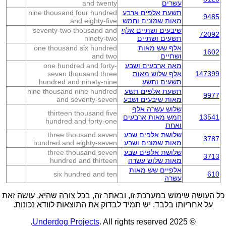
עשרים
and twenty
תשעת אלפים ארבע
nine thousand four hundred
9485
מאות שמונים וחמש
and eighty-five
שיבעים ושתיים אלף
seventy-two thousand and
72092
תשעים ושתיים
ninety-two
אלף שש מאות
one thousand six hundred
1602
ושתיים
and two
מאה ארבעים ושבע
one hundred and forty-
147399
אלף שלוש מאות
seven thousand three
תשעים ותשע
hundred and ninety-nine
תשעת אלפים תשע
nine thousand nine hundred
9977
מאות שיבעים ושבע
and seventy-seven
שלוש עשרה אלף
thirteen thousand five
13541
חמש מאות ארבעים
hundred and forty-one
ואחת
שלושת אלפים שבע
three thousand seven
3787
מאות שמונים ושבע
hundred and eighty-seven
שלושת אלפים שבע
three thousand seven
3713
מאות שלוש עשרה
hundred and thirteen
אלפיים שש מאות
six hundred and ten
610
עשרה
כל העושה שימוש במערכת זו, ובאתר זה, בכל צורה שהיא, עושה זאת
על אחריותו בלבד. יש תמיד לבדוק את התוצאות לוודא נכונות.
Underdog Projects
. All rights reserved.
© 2025