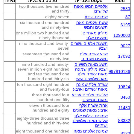
מספר
טקסט בעברית
טקסט באנגלית
מיוחד
אלפיים חמש מאות
two thousand five hundred
2530
שלושים
and thirty
87
שמונים ושבע
eighty-seven
ששת אלפים מאה
six thousand one hundred
6195
תשעים וחמש
and ninety-five
מיליון מאתיים
one million two hundred and
1290000
תשעים אלף
ninety thousand
תשעת אלפים עשרים
nine thousand and twenty-
9027
ושבע
seven
שבע עשרה אלף
seventeen thousand and
17092
תשעים ושתיים
ninety-two
תשע מאות תשעים
nine hundred and ninety-
ושבע מיליון שמונה
seven million eight hundred
997810136
מאות עשרה אלף
and ten thousand one
מאה שלושים ושש
hundred and thirty-six
עשרה אלף שמונה
ten thousand eight hundred
10824
מאות עשרים וארבע
and twenty-four
שלושת אלפים ארבע
three thousand four
3450
מאות חמישים
hundred and fifty
אחת עשרה אלף
eleven thousand four
11480
ארבע מאות שמונים
hundred and eighty
שמונים ושלוש אלף
eighty-three thousand three
83332
שלוש מאות שלושים
hundred and thirty-two
ושתיים
שמונת אלפים מאה
eight thousand one hundred
8120