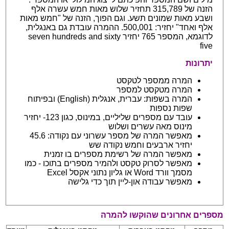
הזנה של 315,789 תחזיר שלוש מאות חמש עשרה אלף
ושבע מאות שמונים תשע. וגם הפוך, הזנה של "חמש מאות
אלף ואחד" יחזיר: 500,001. ההמרה עובדת גם באנגלית,
לדוגמא, המספר 765 יחזיר seven hundreds and sixty
five
יתרונות
המרה ממספר לטקסט
המרה מטקסט למספר
המרה בשפות: עברית, אנגלית (English) ובפיתוח
שפות נספות
עובד עם מספרים שליליים, במינוס, כגון 123- יחזיר
מינוס מאה עשרים ושלוש
מאפשר המרה של מספר עשרוני עם נקודה: 45.6
יחזיר ארבעים וחמש נקודה שש
מאפשר המרה של רשימת מספרים בו זמנית
מאפשר לסרוק טקסט ולהמיר מספרים בתוכו - כמו
מסמך וורד Word או גליון נתוני אקסל Excel
מאפשר עבודה און-ליין תוך כדי גלישה
מספרים אחרונים שהוקשו להמרה