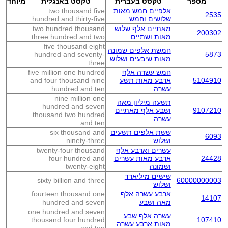
מספר
טקסט בעברית
טקסט באנגלית
מיוחד
אלפיים חמש מאות
two thousand five
2535
שלושים וחמש
hundred and thirty-five
מאתיים אלף שלוש
two hundred thousand
200302
מאות ושתיים
three hundred and two
five thousand eight
חמשת אלפים שמונה
hundred and seventy-
5873
מאות שיבעים ושלוש
three
חמש עשרה אלף
five million one hundred
5104910
ארבע מאות תשע
and four thousand nine
עשרה
hundred and ten
nine million one
תשעה מיליון מאה
hundred and seven
9107210
ושבע אלף מאתיים
thousand two hundred
עשרה
and ten
ששת אלפים תשעים
six thousand and
6093
ושלוש
ninety-three
עשרים וארבע אלף
twenty-four thousand
24428
ארבע מאות עשרים
four hundred and
ושמונה
twenty-eight
שישים מיליארד
sixty billion and three
60000000003
ושלוש
ארבע עשרה אלף
fourteen thousand one
14107
מאה ושבע
hundred and seven
one hundred and seven
עשרה אלף שבע
thousand four hundred
107410
מאות ארבע עשרה