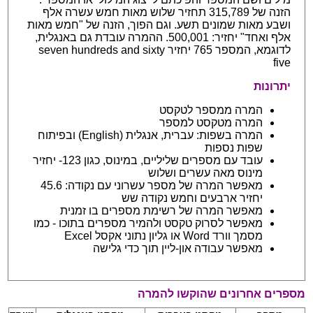
הזנה של 315,789 תחזיר שלוש מאות חמש עשרה אלף
ושבע מאות שמונים תשע. וגם הפוך, הזנה של "חמש מאות
אלף ואחד" יחזיר: 500,001. ההמרה עובדת גם באנגלית,
לדוגמא, המספר 765 יחזיר seven hundreds and sixty
five
יתרונות
המרה ממספר לטקסט
המרה מטקסט למספר
המרה בשפות: עברית, אנגלית (English) ובפיתוח
שפות נספות
עובד עם מספרים שליליים, במינוס, כגון 123- יחזיר
מינוס מאה עשרים ושלוש
מאפשר המרה של מספר עשרוני עם נקודה: 45.6
יחזיר ארבעים וחמש נקודה שש
מאפשר המרה של רשימת מספרים בו זמנית
מאפשר לסרוק טקסט ולהמיר מספרים בתוכו - כמו
מסמך וורד Word או גליון נתוני אקסל Excel
מאפשר עבודה און-ליין תוך כדי גלישה
מספרים אחרונים שהוקשו להמרה