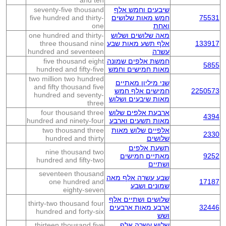
and ten
שיבעים וחמש אלף
seventy-five thousand
75531
חמש מאות שלושים
five hundred and thirty-
ואחת
one
מאה שלושים ושלוש
one hundred and thirty-
133917
אלף תשע מאות שבע
three thousand nine
עשרה
hundred and seventeen
חמשת אלפים שמונה
five thousand eight
5855
מאות חמישים וחמש
hundred and fifty-five
two million two hundred
שני מיליון מאתיים
and fifty thousand five
2250573
חמישים אלף חמש
hundred and seventy-
מאות שיבעים ושלוש
three
ארבעת אלפים שלוש
four thousand three
4394
מאות תשעים וארבע
hundred and ninety-four
אלפיים שלוש מאות
two thousand three
2330
שלושים
hundred and thirty
תשעת אלפים
nine thousand two
9252
מאתיים חמישים
hundred and fifty-two
ושתיים
seventeen thousand
שבע עשרה אלף מאה
one hundred and
17187
שמונים ושבע
eighty-seven
שלושים ושתיים אלף
thirty-two thousand four
32446
ארבע מאות ארבעים
hundred and forty-six
ושש
שלוש עשרה אלף
thirteen thousand five