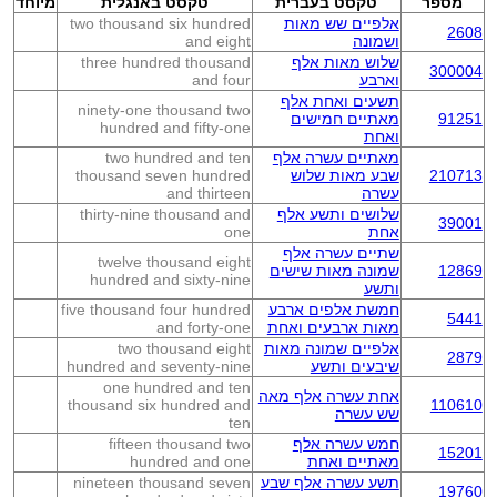
מספר
טקסט בעברית
טקסט באנגלית
מיוחד
אלפיים שש מאות
two thousand six hundred
2608
ושמונה
and eight
שלוש מאות אלף
three hundred thousand
300004
וארבע
and four
תשעים ואחת אלף
ninety-one thousand two
91251
מאתיים חמישים
hundred and fifty-one
ואחת
מאתיים עשרה אלף
two hundred and ten
210713
שבע מאות שלוש
thousand seven hundred
עשרה
and thirteen
שלושים ותשע אלף
thirty-nine thousand and
39001
אחת
one
שתיים עשרה אלף
twelve thousand eight
12869
שמונה מאות שישים
hundred and sixty-nine
ותשע
חמשת אלפים ארבע
five thousand four hundred
5441
מאות ארבעים ואחת
and forty-one
אלפיים שמונה מאות
two thousand eight
2879
שיבעים ותשע
hundred and seventy-nine
one hundred and ten
אחת עשרה אלף מאה
thousand six hundred and
110610
שש עשרה
ten
חמש עשרה אלף
fifteen thousand two
15201
מאתיים ואחת
hundred and one
תשע עשרה אלף שבע
nineteen thousand seven
19760