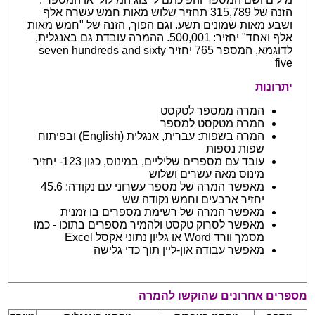
הזנה של 315,789 תחזיר שלוש מאות חמש עשרה אלף
ושבע מאות שמונים תשע. וגם הפוך, הזנה של "חמש מאות
אלף ואחד" יחזיר: 500,001. ההמרה עובדת גם באנגלית,
לדוגמא, המספר 765 יחזיר seven hundreds and sixty
five
יתרונות
המרה ממספר לטקסט
המרה מטקסט למספר
המרה בשפות: עברית, אנגלית (English) ובפיתוח
שפות נספות
עובד עם מספרים שליליים, במינוס, כגון 123- יחזיר
מינוס מאה עשרים ושלוש
מאפשר המרה של מספר עשרוני עם נקודה: 45.6
יחזיר ארבעים וחמש נקודה שש
מאפשר המרה של רשימת מספרים בו זמנית
מאפשר לסרוק טקסט ולהמיר מספרים בתוכו - כמו
מסמך וורד Word או גליון נתוני אקסל Excel
מאפשר עבודה און-ליין תוך כדי גלישה
מספרים אחרונים שהוקשו להמרה