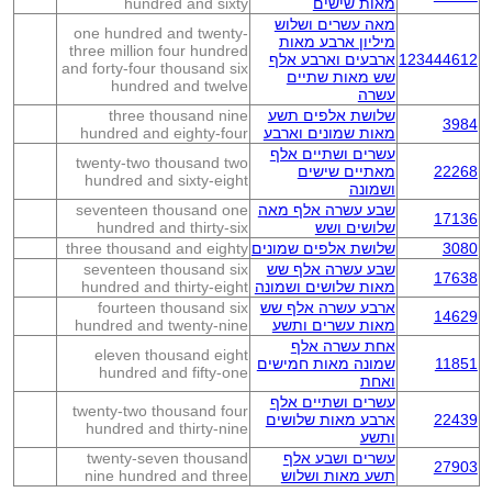
מאות שישים
hundred and sixty
מאה עשרים ושלוש
one hundred and twenty-
מיליון ארבע מאות
three million four hundred
123444612
ארבעים וארבע אלף
and forty-four thousand six
שש מאות שתיים
hundred and twelve
עשרה
שלושת אלפים תשע
three thousand nine
3984
מאות שמונים וארבע
hundred and eighty-four
עשרים ושתיים אלף
twenty-two thousand two
22268
מאתיים שישים
hundred and sixty-eight
ושמונה
שבע עשרה אלף מאה
seventeen thousand one
17136
שלושים ושש
hundred and thirty-six
3080
שלושת אלפים שמונים
three thousand and eighty
שבע עשרה אלף שש
seventeen thousand six
17638
מאות שלושים ושמונה
hundred and thirty-eight
ארבע עשרה אלף שש
fourteen thousand six
14629
מאות עשרים ותשע
hundred and twenty-nine
אחת עשרה אלף
eleven thousand eight
11851
שמונה מאות חמישים
hundred and fifty-one
ואחת
עשרים ושתיים אלף
twenty-two thousand four
22439
ארבע מאות שלושים
hundred and thirty-nine
ותשע
עשרים ושבע אלף
twenty-seven thousand
27903
תשע מאות ושלוש
nine hundred and three