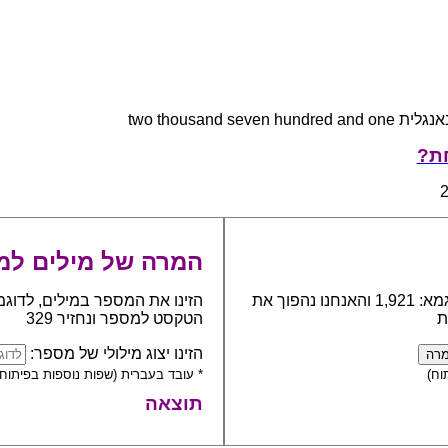
two thousand seven hundred an
חת?
המרה של מילים למ
כתבו את המספר אותו יש להפוך למילים, לדוגמא: 1,921 והאנחנו נהפוך את
הזינו את המספר במילים, לדוגמ
ת
הטקסט למספר ונחזיר 329
הזינו יצוג מילולי של מספר:
וח)
* עובד בעברית (שפות נוספות בפיתוח)
תוצאה