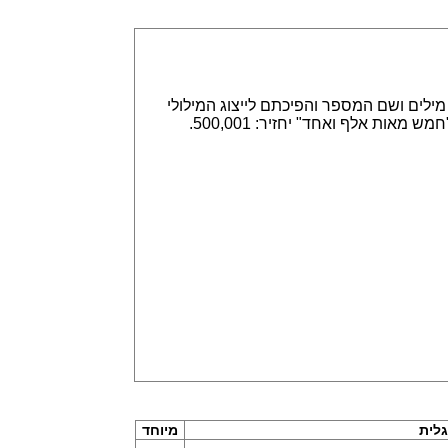
אפשר הזנה של מספרים באמצעות ספרות, לדוגמא 315,789 או באמצעות מילים ושם המספר והפיכתם לייצוג המילולי
או המספרי. הזנה של 315,789 תחזיר שלוש מאות חמש עשרה אלף ושבע מאות שמונים תשע. וגם הפוך, הזנה של "חמש מאות אלף ואחד" יחזיר: 500,001.
לית
מיוחד