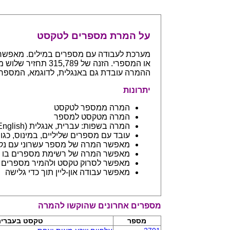
על המרת מספרים לטקסט
ההמרה עובדת גם באנגלית, לדוגמא, המספר 765 יחזיר even hundreds and sixty five
יתרונות
המרה ממספר לטקסט
המרה מטקסט למספר
המרה בשפות: עברית, אנגלית (English) ובפיתוח שפות נספות
עובד עם מספרים שליליים, במינוס, כגון 123- יחזיר מינוס מאה עשרים ושלו
מאפשר המרה של מספר עשרוני עם נקודה: 45.6 יחזיר ארבעים וחמש 
מאפשר המרה של רשימת מספרים בו ז
מאפשר לסרוק טקסט ולהמיר מספרים בתוכו - כמו מסמך וורד
מאפשר עבודה און-ליין תוך כדי גלישה
מספרים אחרונים שהוקשו להמרה
מספר
טקסט בעברי