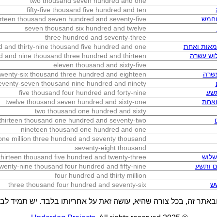
two thousand seven hundred and one
fifty-five thousand five hundred and ten
וחמש
rteen thousand seven hundred and seventy-five
seven thousand six hundred and twelve
three hundred and seventy-three
מאות ואחת
 and thirty-nine thousand five hundred and one
וש עשרה
d and nine thousand three hundred and thirteen
eleven thousand and sixty-five
עשרה
twenty-six thousand three hundred and eighteen
eventy-seven thousand nine hundred and ninety
שע
five thousand four hundred and forty-nine
ואחת
twelve thousand seven hundred and sixty-one
two thousand one hundred and sixty
thirteen thousand one hundred and seventy-two
nineteen thousand one hundred and one
one million three hundred and seventy thousand
seventy-eight thousand
שלוש
thirteen thousand five hundred and twenty-three
ם ותשע
twenty-nine thousand four hundred and fifty-nine
four hundred and thirty million
ש
three thousand four hundred and seventy-six
באתר זה, בכל צורה שהיא, עושה זאת על אחריותו בלבד. יש תמיד לבדו