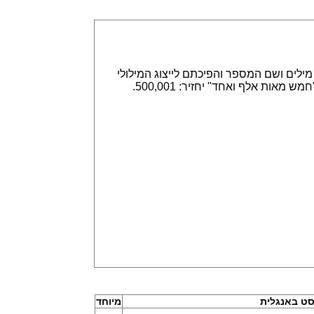
אפשר הזנה של מספרים באמצעות ספרות, לדוגמא 315,789 או באמצעות מילים ושם המספר והפיכתם לייצוג המילולי
או המספרי. הזנה של 315,789 תחזיר שלוש מאות חמש עשרה אלף ושבע מאות שמונים תשע. וגם הפוך, הזנה של "חמש מאות אלף ואחד" יחזיר: 500,001.
ט באנגלית
מיוחד