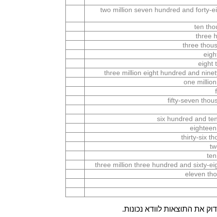
two million seven hundred and forty-ei
ten tho
three 
three thou
eigh
eight
three million eight hundred and nine
one millio
fifty-seven thou
six hundred and te
eighteen
thirty-six t
tw
ten
three million three hundred and sixty-e
eleven tho
ק את התוצאות לוודא נכונות.