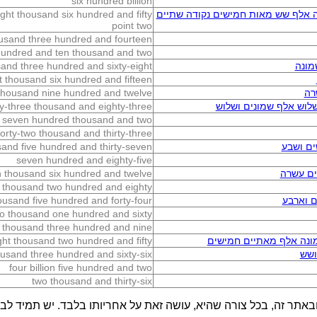
six hundred billion
נה אלף שש מאות חמישים נקודה שתיים
ght thousand six hundred and fifty
point two
usand three hundred and fourteen
hundred and ten thousand and two
מונה
sand three hundred and sixty-eight
t thousand six hundred and fifteen
רה
 thousand nine hundred and twelve
לוש אלף שמונים ושלוש
ty-three thousand and eighty-three
n seven hundred thousand and two
forty-two thousand and thirty-three
ם ושבע
sand five hundred and thirty-seven
seven hundred and eighty-five
ם עשרה
n thousand six hundred and twelve
 thousand two hundred and eighty
 וארבע
housand five hundred and forty-four
o thousand one hundred and sixty
 thousand three hundred and nine
מונה אלף מאתיים חמישים
ight thousand two hundred and fifty
ושש
usand three hundred and sixty-six
four billion five hundred and two
two thousand and thirty-six
באתר זה, בכל צורה שהיא, עושה זאת על אחריותו בלבד. יש תמיד לבדו