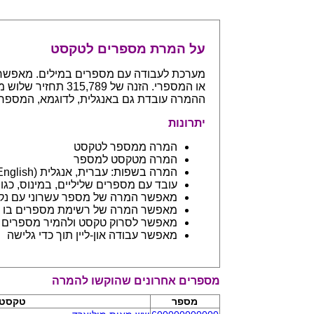
על המרת מספרים לטקסט
ההמרה עובדת גם באנגלית, לדוגמא, המספר 765 יחזיר even hundreds and sixty five
יתרונות
המרה ממספר לטקסט
המרה מטקסט למספר
המרה בשפות: עברית, אנגלית (English) ובפיתוח שפות נספות
עובד עם מספרים שליליים, במינוס, כגון 123- יחזיר מינוס מאה עשרים ושלו
מאפשר המרה של מספר עשרוני עם נקודה: 45.6 יחזיר ארבעים וחמש 
מאפשר המרה של רשימת מספרים בו ז
מאפשר לסרוק טקסט ולהמיר מספרים בתוכו - כמו מסמך וורד
מאפשר עבודה און-ליין תוך כדי גלישה
מספרים אחרונים שהוקשו להמרה
מספר
טקסט 