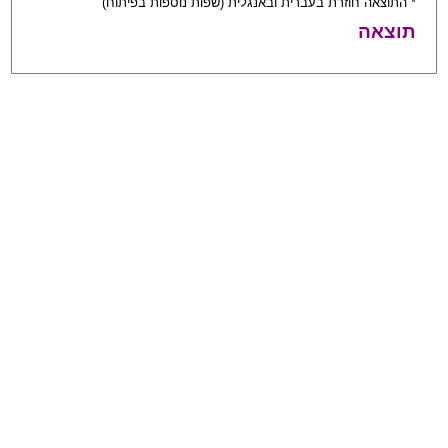
* התוצאה חוזרת בעברית ובאנגלית (שפות נוספות בפיתוח)
תוצאה