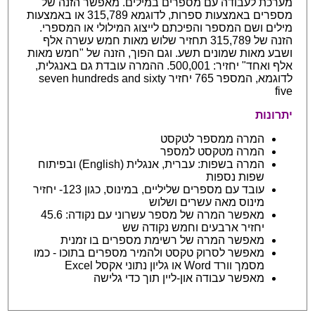
מערכת לעבודה עם מספרים במילים. מאפשר הזנה של
מספרים באמצעות ספרות, לדוגמא 315,789 או באמצעות
מילים ושם המספר והפיכתם לייצוג המילולי או המספרי.
הזנה של 315,789 תחזיר שלוש מאות חמש עשרה אלף
ושבע מאות שמונים תשע. וגם הפוך, הזנה של "חמש מאות
אלף ואחד" יחזיר: 500,001. ההמרה עובדת גם באנגלית,
לדוגמא, המספר 765 יחזיר seven hundreds and sixty
five
יתרונות
המרה ממספר לטקסט
המרה מטקסט למספר
המרה בשפות: עברית, אנגלית (English) ובפיתוח
שפות נספות
עובד עם מספרים שליליים, במינוס, כגון 123- יחזיר
מינוס מאה עשרים ושלוש
מאפשר המרה של מספר עשרוני עם נקודה: 45.6
יחזיר ארבעים וחמש נקודה שש
מאפשר המרה של רשימת מספרים בו זמנית
מאפשר לסרוק טקסט ולהמיר מספרים בתוכו - כמו
מסמך וורד Word או גליון נתוני אקסל Excel
מאפשר עבודה און-ליין תוך כדי גלישה