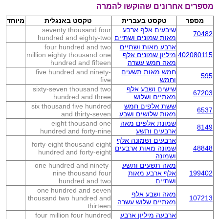
מספרים אחרונים שהוקשו להמרה
מספר
טקסט בעברית
טקסט באנגלית
מיוחד
שיבעים אלף ארבע
seventy thousand four
70482
מאות שמונים ושתיים
hundred and eighty-two
ארבע מאות ושתיים
four hundred and two
402080115
מיליון שמונים אלף
million eighty thousand one
מאה חמש עשרה
hundred and fifteen
חמש מאות תשעים
five hundred and ninety-
595
וחמש
five
שישים ושבע אלף
sixty-seven thousand two
67203
מאתיים ושלוש
hundred and three
ששת אלפים חמש
six thousand five hundred
6537
מאות שלושים ושבע
and thirty-seven
שמונת אלפים מאה
eight thousand one
8149
ארבעים ותשע
hundred and forty-nine
ארבעים ושמונה אלף
forty-eight thousand eight
48848
שמונה מאות ארבעים
hundred and forty-eight
ושמונה
מאה תשעים ותשע
one hundred and ninety-
199402
אלף ארבע מאות
nine thousand four
ושתיים
hundred and two
one hundred and seven
מאה ושבע אלף
thousand two hundred and
107213
מאתיים שלוש עשרה
thirteen
ארבעה מיליון ארבע
four million four hundred