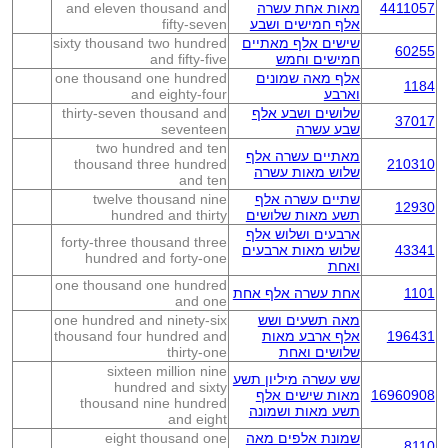
4411057
מאות אחת עשרה
and eleven thousand and
אלף חמישים ושבע
fifty-seven
שישים אלף מאתיים
sixty thousand two hundred
60255
חמישים וחמש
and fifty-five
אלף מאה שמונים
one thousand one hundred
1184
וארבע
and eighty-four
שלושים ושבע אלף
thirty-seven thousand and
37017
שבע עשרה
seventeen
two hundred and ten
מאתיים עשרה אלף
thousand three hundred
210310
שלוש מאות עשרה
and ten
שתיים עשרה אלף
twelve thousand nine
12930
תשע מאות שלושים
hundred and thirty
ארבעים ושלוש אלף
forty-three thousand three
43341
שלוש מאות ארבעים
hundred and forty-one
ואחת
one thousand one hundred
1101
אחת עשרה אלף אחת
and one
מאה תשעים ושש
one hundred and ninety-six
196431
אלף ארבע מאות
thousand four hundred and
שלושים ואחת
thirty-one
sixteen million nine
שש עשרה מיליון תשע
hundred and sixty
16960908
מאות שישים אלף
thousand nine hundred
תשע מאות ושמונה
and eight
שמונת אלפים מאה
eight thousand one
8110