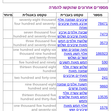
מספרים אחרונים שהוקשו להמרה
מספר
טקסט בעברית
טקסט באנגלית
מיוחד
שיבעים ושמונה אלף
seventy-eight thousand
78471
ארבע מאות שיבעים
four hundred and seventy-
ואחת
one
שבעת אלפים ארבע
seven thousand four
7473
מאות שיבעים ושלוש
hundred and seventy-three
שלושת אלפים חמש
three thousand five
3573
מאות שיבעים ושלוש
hundred and seventy-three
מאה שמונים ושש
one hundred and eighty-six
186923
אלף תשע מאות
thousand nine hundred
עשרים ושלוש
and twenty-three
590
חמש מאות תשעים
five hundred and ninety
שלוש עשרה אלף
thirteen thousand eight
13800
שמונה מאות
hundred
מאתיים ארבעים
two hundred and forty-one
241
ואחת
תשעת אלפים שמונה
nine thousand eight
9860
מאות שישים
hundred and sixty
שלוש עשרה אלף
thirteen thousand five
13535
חמש מאות שלושים
hundred and thirty-five
וחמש
אלף חמש מאות
one thousand five hundred
1576
שיבעים ושש
and seventy-six