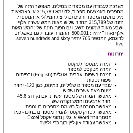
מערכת לעבודה עם מספרים במילים. מאפשר הזנה של
מספרים באמצעות ספרות, לדוגמא 315,789 או באמצעות
מילים ושם המספר והפיכתם לייצוג המילולי או המספרי.
הזנה של 315,789 תחזיר שלוש מאות חמש עשרה אלף
ושבע מאות שמונים תשע. וגם הפוך, הזנה של "חמש מאות
אלף ואחד" יחזיר: 500,001. ההמרה עובדת גם באנגלית,
לדוגמא, המספר 765 יחזיר seven hundreds and sixty
five
יתרונות
המרה ממספר לטקסט
המרה מטקסט למספר
המרה בשפות: עברית, אנגלית (English) ובפיתוח
שפות נספות
עובד עם מספרים שליליים, במינוס, כגון 123- יחזיר
מינוס מאה עשרים ושלוש
מאפשר המרה של מספר עשרוני עם נקודה: 45.6
יחזיר ארבעים וחמש נקודה שש
מאפשר המרה של רשימת מספרים בו זמנית
מאפשר לסרוק טקסט ולהמיר מספרים בתוכו - כמו
מסמך וורד Word או גליון נתוני אקסל Excel
מאפשר עבודה און-ליין תוך כדי גלישה