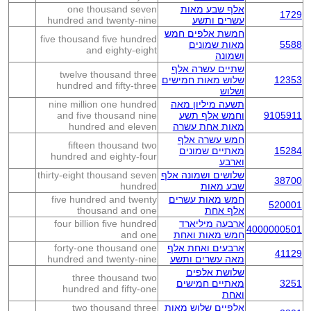
אלף שבע מאות
one thousand seven
1729
עשרים ותשע
hundred and twenty-nine
חמשת אלפים חמש
five thousand five hundred
5588
מאות שמונים
and eighty-eight
ושמונה
שתיים עשרה אלף
twelve thousand three
12353
שלוש מאות חמישים
hundred and fifty-three
ושלוש
תשעה מיליון מאה
nine million one hundred
9105911
וחמש אלף תשע
and five thousand nine
מאות אחת עשרה
hundred and eleven
חמש עשרה אלף
fifteen thousand two
15284
מאתיים שמונים
hundred and eighty-four
וארבע
שלושים ושמונה אלף
thirty-eight thousand seven
38700
שבע מאות
hundred
חמש מאות עשרים
five hundred and twenty
520001
אלף אחת
thousand and one
ארבעה מיליארד
four billion five hundred
4000000501
חמש מאות ואחת
and one
ארבעים ואחת אלף
forty-one thousand one
41129
מאה עשרים ותשע
hundred and twenty-nine
שלושת אלפים
three thousand two
3251
מאתיים חמישים
hundred and fifty-one
ואחת
אלפיים שלוש מאות
two thousand three