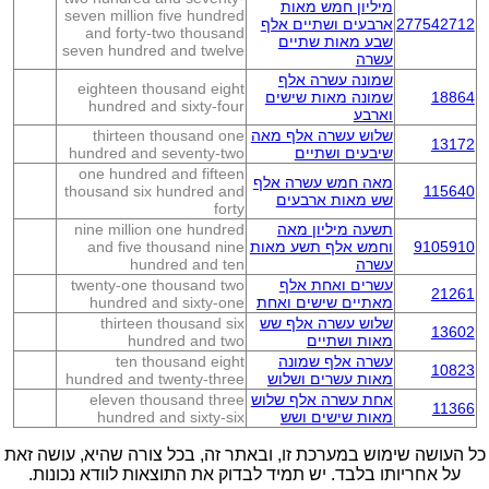
מיליון חמש מאות
seven million five hundred
277542712
ארבעים ושתיים אלף
and forty-two thousand
שבע מאות שתיים
seven hundred and twelve
עשרה
שמונה עשרה אלף
eighteen thousand eight
18864
שמונה מאות שישים
hundred and sixty-four
וארבע
שלוש עשרה אלף מאה
thirteen thousand one
13172
שיבעים ושתיים
hundred and seventy-two
one hundred and fifteen
מאה חמש עשרה אלף
thousand six hundred and
115640
שש מאות ארבעים
forty
תשעה מיליון מאה
nine million one hundred
9105910
וחמש אלף תשע מאות
and five thousand nine
עשרה
hundred and ten
עשרים ואחת אלף
twenty-one thousand two
21261
מאתיים שישים ואחת
hundred and sixty-one
שלוש עשרה אלף שש
thirteen thousand six
13602
מאות ושתיים
hundred and two
עשרה אלף שמונה
ten thousand eight
10823
מאות עשרים ושלוש
hundred and twenty-three
אחת עשרה אלף שלוש
eleven thousand three
11366
מאות שישים ושש
hundred and sixty-six
כל העושה שימוש במערכת זו, ובאתר זה, בכל צורה שהיא, עושה זאת
על אחריותו בלבד. יש תמיד לבדוק את התוצאות לוודא נכונות.