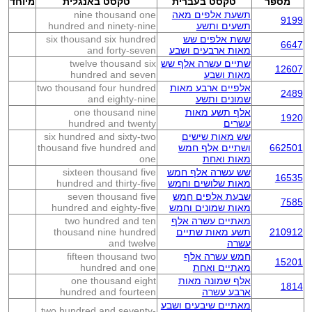
מספר
טקסט בעברית
טקסט באנגלית
מיוחד
תשעת אלפים מאה
nine thousand one
9199
תשעים ותשע
hundred and ninety-nine
ששת אלפים שש
six thousand six hundred
6647
מאות ארבעים ושבע
and forty-seven
שתיים עשרה אלף שש
twelve thousand six
12607
מאות ושבע
hundred and seven
אלפיים ארבע מאות
two thousand four hundred
2489
שמונים ותשע
and eighty-nine
אלף תשע מאות
one thousand nine
1920
עשרים
hundred and twenty
שש מאות שישים
six hundred and sixty-two
662501
ושתיים אלף חמש
thousand five hundred and
מאות ואחת
one
שש עשרה אלף חמש
sixteen thousand five
16535
מאות שלושים וחמש
hundred and thirty-five
שבעת אלפים חמש
seven thousand five
7585
מאות שמונים וחמש
hundred and eighty-five
מאתיים עשרה אלף
two hundred and ten
210912
תשע מאות שתיים
thousand nine hundred
עשרה
and twelve
חמש עשרה אלף
fifteen thousand two
15201
מאתיים ואחת
hundred and one
אלף שמונה מאות
one thousand eight
1814
ארבע עשרה
hundred and fourteen
מאתיים שיבעים ושבע
two hundred and seventy-