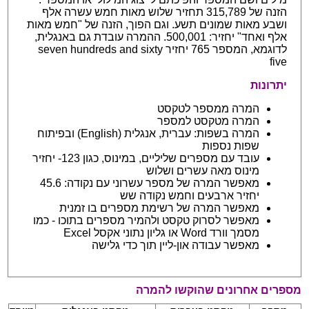
הזנה של 315,789 תחזיר שלוש מאות חמש עשרה אלף
ושבע מאות שמונים תשע. וגם הפוך, הזנה של "חמש מאות
אלף ואחד" יחזיר: 500,001. ההמרה עובדת גם באנגלית,
לדוגמא, המספר 765 יחזיר seven hundreds and sixty
five
יתרונות
המרה ממספר לטקסט
המרה מטקסט למספר
המרה בשפות: עברית, אנגלית (English) ובפיתוח
שפות נספות
עובד עם מספרים שליליים, במינוס, כגון 123- יחזיר
מינוס מאה עשרים ושלוש
מאפשר המרה של מספר עשרוני עם נקודה: 45.6
יחזיר ארבעים וחמש נקודה שש
מאפשר המרה של רשימת מספרים בו זמנית
מאפשר לסרוק טקסט ולהמיר מספרים בתוכו - כמו
מסמך וורד Word או גליון נתוני אקסל Excel
מאפשר עבודה און-ליין תוך כדי גלישה
מספרים אחרונים שהוקשו להמרה